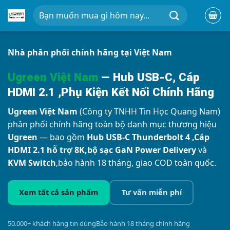
Chuyển
Tìm
đến
kiếm:
nội
dung
Nhà phân phối chính hãng tại Việt Nam
Ugreen Việt Nam
—
Hub USB-C, Cáp
HDMI 2.1 ,Phụ Kiện Kết Nối Chính Hãng
Ugreen Việt Nam
(Công ty TNHH Tin Học Quang Nam)
phân phối chính hãng toàn bộ danh mục thương hiệu
Ugreen
— bao gồm
Hub USB-C Thunderbolt 4 ,Cáp
HDMI 2.1 hỗ trợ 8K,bộ sạc GaN Power Delivery
và
KVM Switch
,bảo hành 18 tháng, giao COD toàn quốc.
Xem tất cả sản phẩm
Tư vấn miễn phí
50.000+ khách hàng tin dùng
Bảo hành 18 tháng chính hãng