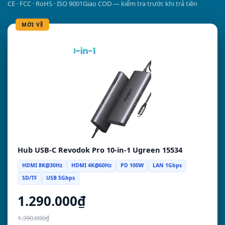
CE · FCC · RoHS · ISO 9001
Giao COD — kiểm tra trước khi trả tiền
MỚI VỀ
Hub USB-C Revodok Pro 10-in-1 Ugreen 15534
HDMI 8K@30Hz
HDMI 4K@60Hz
PD 100W
LAN 1Gbps
SD/TF
USB 5Gbps
1.290.000₫
1.390.000₫