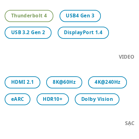
Thunderbolt 4
USB4 Gen 3
USB 3.2 Gen 2
DisplayPort 1.4
VIDEO
HDMI 2.1
8K@60Hz
4K@240Hz
eARC
HDR10+
Dolby Vision
SẠC