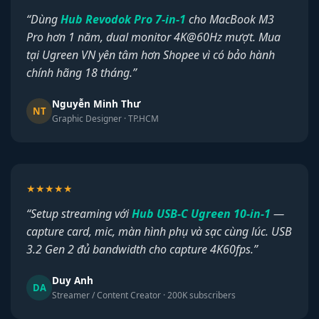
“Dùng
Hub Revodok Pro 7-in-1
cho MacBook M3
Pro hơn 1 năm, dual monitor 4K@60Hz mượt. Mua
tại Ugreen VN yên tâm hơn Shopee vì có bảo hành
chính hãng 18 tháng.”
Nguyễn Minh Thư
NT
Graphic Designer · TP.HCM
★★★★★
“Setup streaming với
Hub USB-C Ugreen 10-in-1
—
capture card, mic, màn hình phụ và sạc cùng lúc. USB
3.2 Gen 2 đủ bandwidth cho capture 4K60fps.”
Duy Anh
DA
Streamer / Content Creator · 200K subscribers