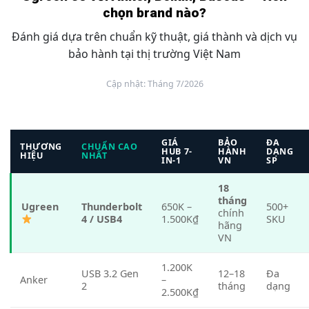
chọn brand nào?
Đánh giá dựa trên chuẩn kỹ thuật, giá thành và dịch vụ
bảo hành tại thị trường Việt Nam
Cập nhật: Tháng 7/2026
GIÁ
BẢO
ĐA
THƯƠNG
CHUẨN CAO
HUB 7-
HÀNH
DẠNG
HIỆU
NHẤT
IN-1
VN
SP
18
tháng
Ugreen
Thunderbolt
650K –
500+
chính
4 / USB4
1.500K₫
SKU
hãng
VN
1.200K
USB 3.2 Gen
12–18
Đa
Anker
–
2
tháng
dạng
2.500K₫