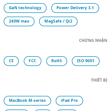
GaN technology
Power Delivery 3.1
240W max
MagSafe / Qi2
CHỨNG NHẬN
CE
FCC
RoHS
ISO 9001
THIẾT BỊ
MacBook M-series
iPad Pro