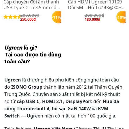
Cáp chuyển đổi âm thanh
Cáp HDMI Ugreen 10109
USB Type-C ra 3.5mm có
Dài 5M – Hỗ Trợ 4K@30Hz
chip DAC Ugreen 80154 (
Chuẩn HDMI 1.4
280.000
₫
200.000
₫
-11%
-10%
Hỗ trợ iPhone, iPad,
Giá 
Giá 
Giá 
Giá 
250.000
₫
180.000
₫
gốc 
hiện 
gốc 
hiện 
Được
Samsung )
là: 
tại 
là: 
tại 
xếp
280.000₫.
là: 
200.000₫.
là: 
hạng
250.000₫.
180.000₫.
5.00
5
sao
Ugreen
là gì?
Tại sao được tin dùng
toàn cầu?
Ugreen
là thương hiệu phụ kiện công nghệ toàn cầu
do
ISONO Group
thành lập năm 2012 tại Thâm Quyến,
Trung Quốc. Chuyên sản xuất thiết bị kết nối kỹ thuật
số từ
cáp USB-C, HDMI 2.1, DisplayPort
đến
Hub đa
cổng Thunderbolt 4, bộ sạc GaN 140W
và
KVM
Switch
— Ugreen hiện có mặt tại hơn 100 quốc gia.