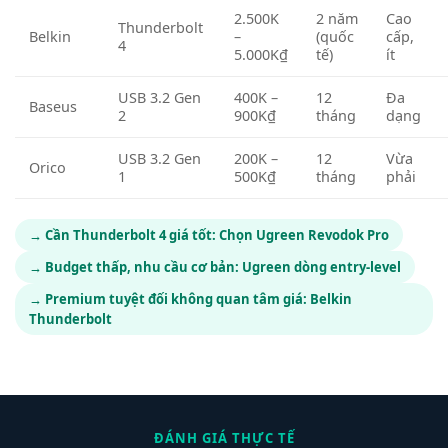
2.500K
2 năm
Cao
Thunderbolt
Belkin
–
(quốc
cấp,
4
5.000K₫
tế)
ít
USB 3.2 Gen
400K –
12
Đa
Baseus
2
900K₫
tháng
dạng
USB 3.2 Gen
200K –
12
Vừa
Orico
1
500K₫
tháng
phải
→ Cần Thunderbolt 4 giá tốt: Chọn Ugreen Revodok Pro
→ Budget thấp, nhu cầu cơ bản: Ugreen dòng entry-level
→ Premium tuyệt đối không quan tâm giá: Belkin
Thunderbolt
ĐÁNH GIÁ THỰC TẾ