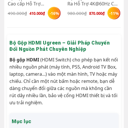
Cao cấp Hỗ Trợ
Ra Hỗ Trợ 4K@60Hz Có
4K@30Hz Ugreen 80125
Điều Khiển Kèm Cáp
Giá 
Giá 
Giá 
Giá 
490.000
₫
980.000
₫
-16%
-11%
410.000
₫
870.000
₫
( Có Remote)
Cấp Nguồn USB-C
gốc 
hiện 
gốc 
hiện 
là: 
tại 
là: 
tại 
Ugreen 90512 ( Chuyển
490.000₫.
là: 
980.000₫.
là: 
Lần Lượt )
410.000₫.
870.000₫.
Bộ Gộp HDMI Ugreen – Giải Pháp Chuyển
Đổi Nguồn Phát Chuyên Nghiệp
Bộ gộp HDMI
(HDMI Switch) cho phép bạn kết nối
nhiều nguồn phát (máy tính, PS5, Android TV Box,
laptop, camera...) vào một màn hình, TV hoặc máy
chiếu. Chỉ cần một nút bấm hoặc remote, bạn dễ
dàng chuyển đổi giữa các nguồn mà không cần
rút dây nhiều lần, bảo vệ cổng HDMI thiết bị và tối
ưu trải nghiệm.
Mục lục