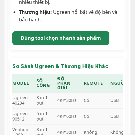
nhiều thiết bị.
Thương hiệu:
Ugreen nổi bật về độ bền và
bảo hành.
Dùng tool chọn nhanh sản phẩm
So Sánh Ugreen & Thương Hiệu Khác
ĐỘ
SỐ
MODEL
PHÂN
REMOTE
NGUỒN
CỔNG
GIẢI
Ugreen
3 in 1
4K@30Hz
Có
USB
40234
out
Ugreen
5 in 1
4K@60Hz
Có
USB
90512
out
Vention
3 in 1
4K@30Hz
Không
Không
H388
out