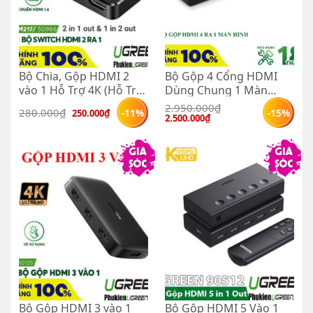
Bộ Chia, Gộp HDMI 2
Bộ Gộp 4 Cổng HDMI
vào 1 Hỗ Trợ 4K (Hỗ Trợ
Dùng Chung 1 Màn
2 Chiều) Ugreen 50966
Hình Ugreen 50745 (
2.950.000
₫
Giá 
Giá 
280.000
₫
-11%
-15%
250.000
₫
Hiển Thị Cùng Lúc 4 Máy
Giá 
Giá 
2.500.000
₫
gốc 
hiện 
gốc 
hiện 
là: 
tại 
Tính Trên 1 Màn Hình)
là: 
tại 
280.000₫.
là: 
2.950.000₫.
là: 
250.000₫.
2.500.000₫.
Bộ Gộp HDMI 3 vào 1
Bộ Gộp HDMI 5 Vào 1