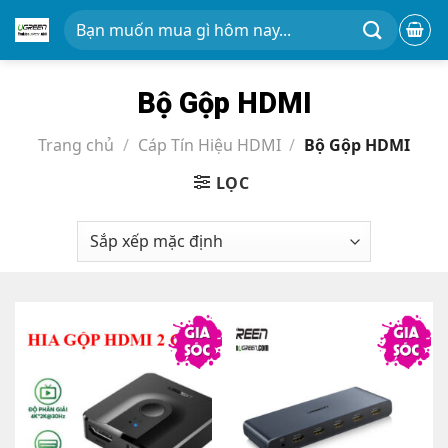
Chuyển
Tìm
đến
kiếm:
nội
dung
Bộ Gộp HDMI
Trang chủ
/
Cáp Tín Hiệu HDMI
/
Bộ Gộp HDMI
LỌC