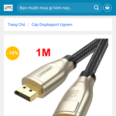
Chuyển
Tìm
đến
kiếm:
nội
dung
/
Trang Chủ
Cáp Displayport Ugreen
-10%