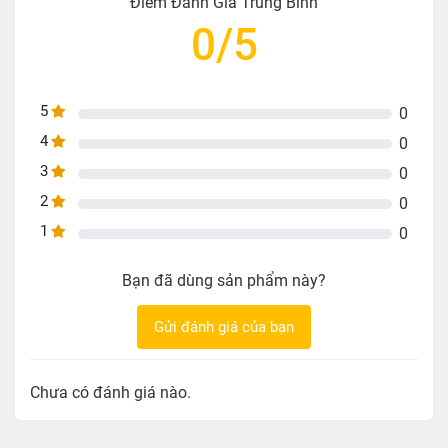
Điểm Đánh Giá Trung Bình
Hỗ trợ Dynamic HDR và HDCP 2.2
0/5
Kích thước lõi: 26AWG
Trọng lượng : 250g
5
0
4
0
3
0
2
0
1
0
Bạn đã dùng sản phẩm này?
Gửi đánh giá của bạn
Chưa có đánh giá nào.