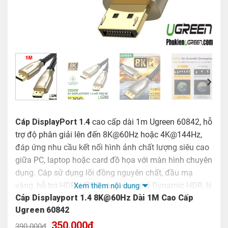
Cáp DisplayPort 1.4
cao cấp dài 1m Ugreen 60842, hỗ
trợ độ phân giải lên đến 8K@60Hz hoặc 4K@144Hz,
đáp ứng nhu cầu kết nối hình ảnh chất lượng siêu cao
giữa PC, laptop hoặc card đồ họa với màn hình chuyên
dụng. Cáp sử dụng lõi đồng nguyên chất, đầu mạ
vàng, hỗ trợ HDR, HBR3 và công nghệ Dynamic HDR, lý
Xem thêm nội dung
Cáp Displayport 1.4 8K@60Hz Dài 1M Cao Cấp
tưởng cho làm việc đồ họa, chơi game chuyên nghiệp
Ugreen 60842
hoặc trình chiếu cao cấp
Giá
Giá
350.000
₫
390.000
₫