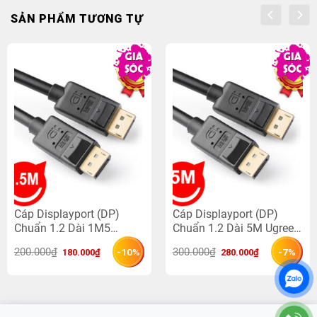
SẢN PHẨM TƯƠNG TỰ
Cáp Displayport (DP)
Cáp Displayport (DP)
Chuẩn 1.2 Dài 1M5
Chuẩn 1.2 Dài 5M Ugreen
Ugreen 10245 Cao Cấp
10213 Cao Cấp Chính
Giá 
Giá 
Giá 
Giá 
200.000
₫
300.000
₫
-10%
-7%
180.000
₫
280.000
₫
Chính Hãng
Hãng
gốc 
hiện 
gốc 
hiện 
là: 
tại 
là: 
tại 
200.000₫.
là: 
300.000₫.
là: 
180.000₫.
280.000₫.