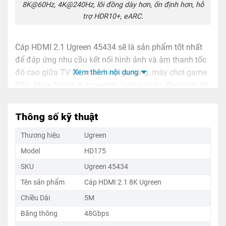
8K@60Hz, 4K@240Hz, lõi đồng dày hơn, ổn định hơn, hỗ
trợ HDR10+, eARC.
Cáp HDMI 2.1 Ugreen 45434 sẽ là sản phẩm tốt nhất
để đáp ứng nhu cầu kết nối hình ảnh và âm thanh tốc
Xem thêm nội dung
độ cao giữa TV 8K, màn hình gaming, máy chơi game
PS5, Xbox Series X, projector, laptop hoặc đầu phát 4K
Blu-ray, đảm bảo tín hiệu ổn định, không trễ khung
hình và không nhiễu tín hiệu.
Thông số kỹ thuật
Bên trong là lõi đồng nguyên chất (Bare Copper) kết
Thương hiệu
Ugreen
hợp đầu cắm mạ vàng 1U giúp truyền dẫn ổn định,
Model
HD175
hạn chế suy hao tín hiệu. Lớp vỏ PVC dẻo dai, chống
SKU
Ugreen 45434
gãy gập và lá chống nhiễu nhôm – bện magie giúp
Tên sản phẩm
Cáp HDMI 2.1 8K Ugreen
bảo vệ đường truyền tối đa.
Chiều Dài
5M
Ưu Điểm Cáp HDMI 2.1 Dài 5M Ugreen
Băng thông
48Gbps
45434