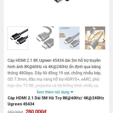
Cáp HDMI 2.1 8K Ugreen 45434 dài 5m hỗ trợ truyền
hình ảnh 8K@60Hz và 4K@240Hz ổn định qua băng
thông 48Gbps. Dây lõi đồng 19 sợi, chống nhiễu kép,
OD 7.3mm, đầu mạ vàng hỗ trợ HDR10+, eARC, phù
hợp cho TV 8K, projector và hệ thống trình chiếu xa.
Xem thêm nội dung
Cáp HDMI 2.1 Dài 5M Hỗ Trợ 8K@60Hz/ 4K@240Hz
Ugreen 45434
Giá
Giá
280.000
₫
350.000
₫