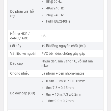
8K@60Hz,
Cáp HDMI Ugreen HD175 45434 thuộc dòng HDMI 2.1
4K@240Hz,
thế hệ mới với băng thông cao lên tới 48Gbps giúp
Độ phân giải hỗ
2K@240Hz,
trợ
truyền tải dữ liệu nhanh gấp 2.6 lần HDMI 2.0 để đáp
Full HD@240Hz
ứng được độ phân giải 8K@60Hz, 4K@240Hz và VRR
(Variable Refresh Rate), Ugreen 45434 sẽ là dòng cáp
Hỗ trợ HDR /
HDMI của tương lại mọi thiết bị từ chơi game cho tới
Có
eARC / ARC
xem phim hành động tốc độ cao.
Lõi dây
19 lõi đồng nguyên chất (BC)
Dây HDMI 2.1 Dài 5M Ugreen 45433 được làm với cấu
Vật liệu vỏ ngoài
PVC bền dẻo, chống gãy gập
trúc từ 19 sợi đồng nguyên chất giúp tín hiệu truyền ổn
Nhựa đen, mạ vàng 1U, vỏ sắt mạ
Đầu cáp
định, giảm độ trễ, chống nhiễu điện từ và đảm bảo độ
niken
bền vượt trội.Đầu cắm của dây được mạ vàng 1U sau
Chống nhiễu
Lá nhôm + bện nhôm-magie
đó được bọc thêm 1 lướp sắt mạ niken để tăng khả
0.5m – 3m: 6.7 ± 0.15mm
năng chống oxy hóa, đảm bảo tiếp xúc chắc chắn và
5m: 7.3 ± 0.15mm
tín hiệu liền mạch trong thời gian dài sử dụng.
Độ dày cáp (OD)
8m – 10m: 7.3 ± 0.2mm
15m: 9.0 ± 0.2mm
Dây dẫn của dòng cáp HDMI 2.1 được bảo vệ bằng
nhiều lớp chống nhiễu như Lá nhôm + Bện nhôm-