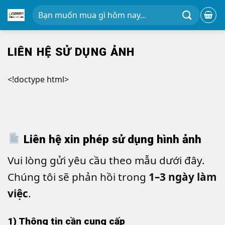
Chuyển
Tìm
đến
kiếm:
nội
dung
LIÊN HỆ SỬ DỤNG ẢNH
<!doctype html>
Liên hệ xin phép sử dụng hình ảnh
Vui lòng gửi yêu cầu theo mẫu dưới đây.
Chúng tôi sẽ phản hồi trong
1–3 ngày làm
việc
.
1) Thông tin cần cung cấp