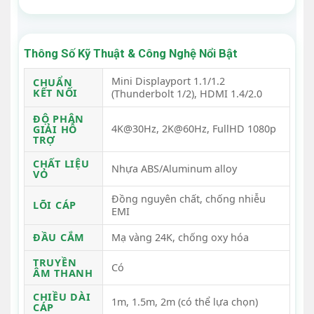
Thông Số Kỹ Thuật & Công Nghệ Nổi Bật
Mini Displayport 1.1/1.2
CHUẨN
KẾT NỐI
(Thunderbolt 1/2), HDMI 1.4/2.0
ĐỘ PHÂN
4K@30Hz, 2K@60Hz, FullHD 1080p
GIẢI HỖ
TRỢ
CHẤT LIỆU
Nhựa ABS/Aluminum alloy
VỎ
Đồng nguyên chất, chống nhiễu
LÕI CÁP
EMI
ĐẦU CẮM
Mạ vàng 24K, chống oxy hóa
TRUYỀN
Có
ÂM THANH
CHIỀU DÀI
1m, 1.5m, 2m (có thể lựa chọn)
CÁP