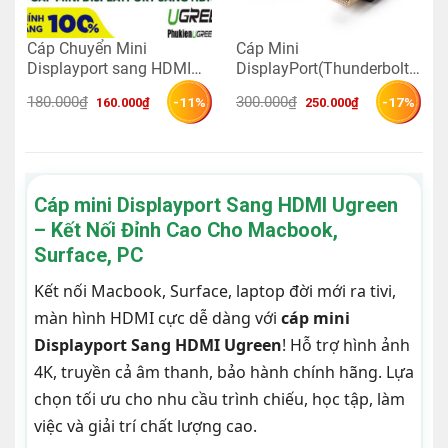
Cáp Chuyển Mini
Cáp Mini
Displayport sang HDMI
DisplayPort(Thunderbolt)
Ugreen 10461 ( Đen)
to HDMI 1.5M Hỗ Trợ
Giá 
Giá 
Giá 
Giá 
180.000
₫
300.000
₫
-11%
-17%
160.000
₫
250.000
₫
4k*2K Ugreen 20848
gốc 
hiện 
gốc 
hiện 
là: 
tại 
là: 
tại 
(Màu Đen )
180.000₫.
là: 
300.000₫.
là: 
160.000₫.
250.000₫.
Cáp mini Displayport Sang HDMI Ugreen
– Kết Nối Đỉnh Cao Cho Macbook,
Surface, PC
Kết nối Macbook, Surface, laptop đời mới ra tivi,
màn hình HDMI cực dễ dàng với
cáp mini
Displayport Sang HDMI Ugreen
! Hỗ trợ hình ảnh
4K, truyền cả âm thanh, bảo hành chính hãng. Lựa
chọn tối ưu cho nhu cầu trình chiếu, học tập, làm
việc và giải trí chất lượng cao.