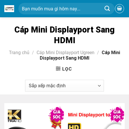
Chuyển
Tìm
đến
kiếm:
nội
dung
Cáp Mini Displayport Sang
HDMI
Trang chủ
/
Cáp Mini Displayport Ugreen
/
Cáp Mini
Displayport Sang HDMI
LỌC