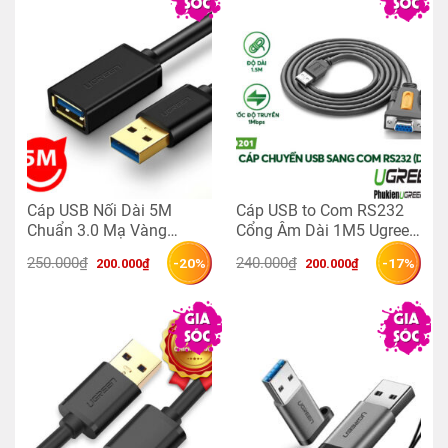
Cáp USB Nối Dài 5M
Cáp USB to Com RS232
Chuẩn 3.0 Mạ Vàng
Cổng Âm Dài 1M5 Ugreen
Ugreen 90722
20201
Giá 
Giá 
Giá 
Giá 
250.000
₫
240.000
₫
-20%
-17%
200.000
₫
200.000
₫
gốc 
hiện 
gốc 
hiện 
là: 
tại 
là: 
tại 
250.000₫.
là: 
240.000₫.
là: 
200.000₫.
200.000₫.