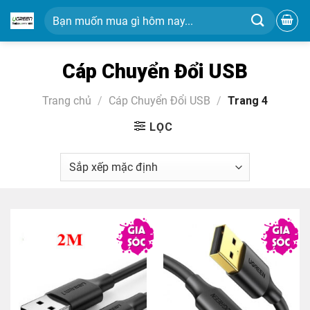
Chuyển
Tìm
đến
kiếm:
nội
dung
Cáp Chuyển Đổi USB
Trang chủ
/
Cáp Chuyển Đổi USB
/
Trang 4
LỌC