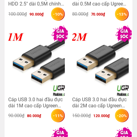
HDD 2.5″ dài 0,5M chính
dài 0.5M cao cấp Ugreen
hãng Ugreen 10840
10369
Giá 
Giá 
Giá 
Giá 
100.000
₫
80.000
₫
-10%
-13%
90.000
₫
70.000
₫
gốc 
hiện 
gốc 
hiện 
là: 
tại 
là: 
tại 
100.000₫.
là: 
80.000₫.
là: 
90.000₫.
70.000₫.
Cáp USB 3.0 hai đầu đực
Cáp USB 3.0 hai đầu đực
dài 1M cao cấp Ugreen
dài 2M cao cấp Ugreen
10370
10371
Giá 
Giá 
Giá 
Giá 
90.000
₫
150.000
₫
-11%
-20%
80.000
₫
120.000
₫
gốc 
hiện 
gốc 
hiện 
là: 
tại 
là: 
tại 
90.000₫.
là: 
150.000₫.
là: 
80.000₫.
120.000₫.