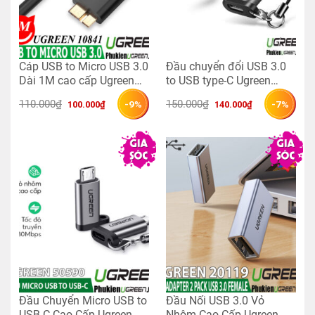
Cáp USB to Micro USB 3.0
Đầu chuyển đổi USB 3.0
Dài 1M cao cấp Ugreen
to USB type-C Ugreen
10841
50533
Giá 
Giá 
Giá 
Giá 
110.000
₫
150.000
₫
-9%
-7%
100.000
₫
140.000
₫
gốc 
hiện 
gốc 
hiện 
là: 
tại 
là: 
tại 
110.000₫.
là: 
150.000₫.
là: 
100.000₫.
140.000₫.
Đầu Chuyển Micro USB to
Đầu Nối USB 3.0 Vỏ
USB-C Cao Cấp Ugreen
Nhôm Cao Cấp Ugreen