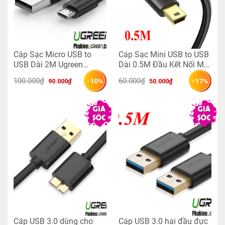
Cáp Sạc Micro USB to
Cáp Sạc Mini USB to USB
USB Dài 2M Ugreen
Dài 0.5M Đầu Kết Nối Mạ
60138
Vàng Ugreen 10354
Giá 
Giá 
Giá 
Giá 
100.000
₫
60.000
₫
-10%
-17%
90.000
₫
50.000
₫
gốc 
hiện 
gốc 
hiện 
là: 
tại 
là: 
tại 
100.000₫.
là: 
60.000₫.
là: 
90.000₫.
50.000₫.
Cáp USB 3.0 dùng cho
Cáp USB 3.0 hai đầu đực