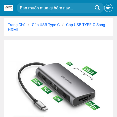
Chuyển
Tìm
đến
kiếm:
nội
dung
/
/
Trang Chủ
Cáp USB Type C
Cáp USB TYPE C Sang
HDMI