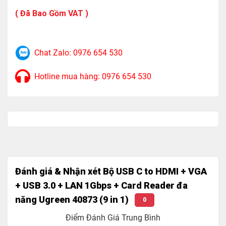
Tốc độ truyền tải tín hiệu cổng USB 3.0: 5Gbps
( Đã Bao Gồm VAT )
Độ phân giải hình ảnh cổng HDMI: 4K*2K@30Hz
Độ phân giải hình ảnh cổng VGA:
1920x1080P@60Hz
Chat Zalo: 0976 654 530
Hỗ trợ đọc và ghi, truyền dữ liệu từ 2 thẻ nhớ cùng 1
Hotline mua hàng: 0976 654 530
lúc.
Hỗ trợ sạc qua cổng USB-C PD Power 20V/5A
100W.
Tốc độ kết nối internet: 1Gbps
Kích thước: L123xW52xH19 (mm), cáp dài 15cm
Trọng lượng : 200g
Đánh giá & Nhận xét Bộ USB C to HDMI + VGA
+ USB 3.0 + LAN 1Gbps + Card Reader đa
năng Ugreen 40873 (9 in 1)
0
Điểm Đánh Giá Trung Bình