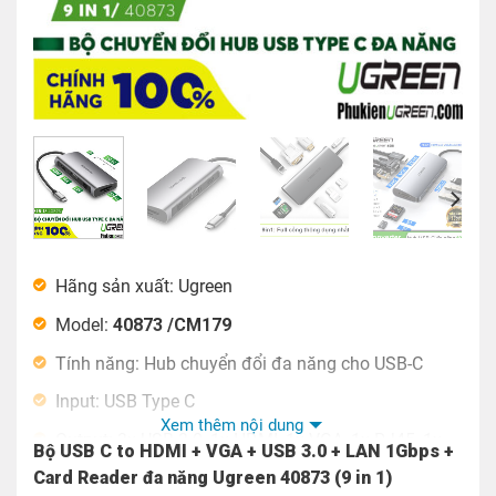
Hãng sản xuất: Ugreen
Model:
40873 /CM179
Tính năng: Hub chuyển đổi đa năng cho USB-C
Input: USB Type C
Xem thêm nội dung
Output: 3x USB 3.0, 1x HDMI, 1x VGA, 1x RJ45, 1x
Bộ USB C to HDMI + VGA + USB 3.0 + LAN 1Gbps +
SD, 1x Micro SD card slot
Card Reader đa năng Ugreen 40873 (9 in 1)