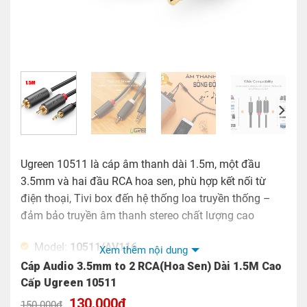
Ugreen 10511 là cáp âm thanh dài 1.5m, một đầu
3.5mm và hai đầu RCA hoa sen, phù hợp kết nối từ
điện thoại, Tivi box đến hệ thống loa truyền thống –
đảm bảo truyền âm thanh stereo chất lượng cao
Model:
10511/AV116
Xem thêm nội dung
Cáp Audio 3.5mm to 2 RCA(Hoa Sen) Dài 1.5M Cao
Chiều dài cáp: 1M
Cấp Ugreen 10511
Tính năng: Kết nối âm thanh 3.5mm với amply, loa…
Giá
Giá
130.000
₫
150.000
₫