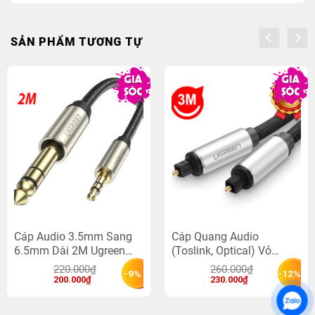
SẢN PHẨM TƯƠNG TỰ
Cáp Audio 3.5mm Sang
Cáp Quang Audio
6.5mm Dài 2M Ugreen
(Toslink, Optical) Vỏ
10628
Nhôm Bọc Lưới Dài 3M
220.000
₫
260.000
₫
-9%
-12%
Ugreen 10541
Giá 
Giá 
Giá 
Giá 
200.000
₫
230.000
₫
gốc 
hiện 
gốc 
hiện 
là: 
tại 
là: 
tại 
220.000₫.
là: 
260.000₫.
là: 
200.000₫.
230.000₫.