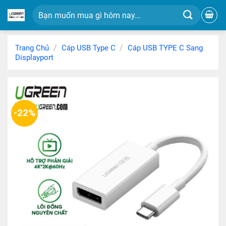
Chuyển
Tìm
đến
kiếm:
nội
dung
/
/
Trang Chủ
Cáp USB Type C
Cáp USB TYPE C Sang
Displayport
-22%