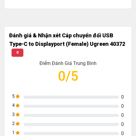
Đánh giá & Nhận xét Cáp chuyển đổi USB
Type-C to Displayport (Female) Ugreen 40372
0
Điểm Đánh Giá Trung Bình
0/5
5
0
4
0
3
0
2
0
1
0