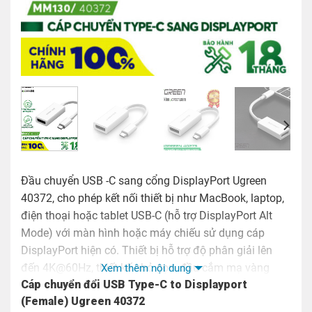
Đầu chuyển USB -C sang cổng DisplayPort Ugreen
40372, cho phép kết nối thiết bị như MacBook, laptop,
điện thoại hoặc tablet USB-C (hỗ trợ DisplayPort Alt
Mode) với màn hình hoặc máy chiếu sử dụng cáp
DisplayPort hiện có. Thiết bị hỗ trợ độ phân giải lên
đến 4K@60Hz, thiết kế nhỏ gọn, đầu cắm mạ vàng
Xem thêm nội dung
Cáp chuyển đổi USB Type-C to Displayport
chống gỉ
(Female) Ugreen 40372