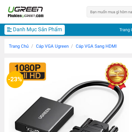
Chuyển
Tìm
đến
kiếm:
nội
dung
Danh Mục Sản Phẩm
Trang 
/
/
Trang Chủ
Cáp VGA Ugreen
Cáp VGA Sang HDMI
-23%