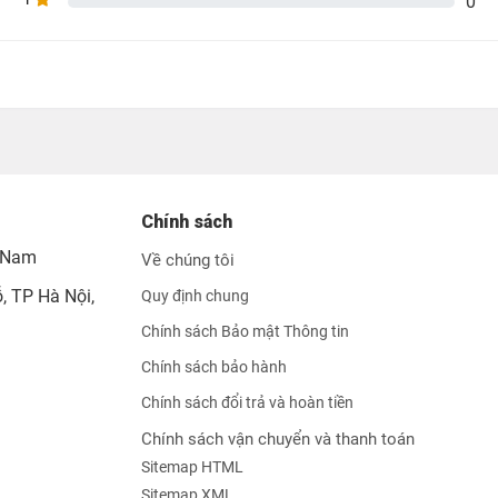
0
ng khả năng dẫn truyền, chống oxy hóa, bảo vệ thiết bị
ây audio 3.5mm 1m, dây USB-C 0.5m, sách hướng dẫn.
 ngược lại).
Chính sách
t Nam
Về chúng tôi
 TP Hà Nội,
Quy định chung
ôn cấp nguồn USB-C khi sử dụng.
Chính sách Bảo mật Thông tin
Chính sách bảo hành
Chính sách đổi trả và hoàn tiền
Chính sách vận chuyển và thanh toán
Sitemap HTML
Sitemap XML