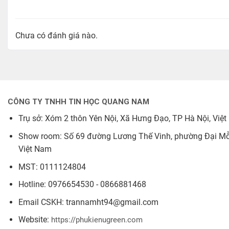
Chất liệu PVC cách điện, tiếp điểm mạ vàng
– Tăng cườ
trong quá trình sử dụng lâu dài.
Chưa có đánh giá nào.
Bộ phụ kiện đầy đủ
– Bao gồm cáp chuyển VGA-HDMI, d
Lưu ý khi sử dụng
Chỉ chuyển một chiều từ VGA sang HDMI
(không chuyển
CÔNG TY TNHH TIN HỌC QUANG NAM
Trụ sở: Xóm 2 thôn Yên Nội, Xã Hưng Đạo, TP Hà Nội, Việ
Không hỗ trợ xuất ra thiết bị di động, điện thoại.
Show room: Số 69 đường Lương Thế Vinh, phường Đại Mỗ,
Để đảm bảo chất lượng âm thanh/hình ảnh tốt nhất, lu
Việt Nam
MST: 0111124804
Hướng dẫn sử dụng
Hotline: 0976654530 - 0866881468
Cắm đầu VGA vào thiết bị nguồn
(PC, laptop…)
Email CSKH: trannamht94@gmail.com
Cắm đầu HDMI vào màn hình, tivi, máy chiếu…
Website:
https://phukienugreen.com