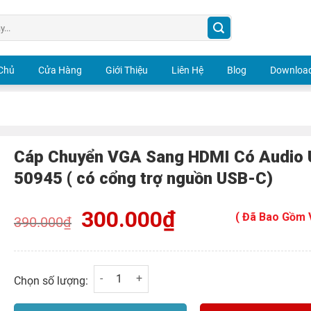
Chủ
Cửa Hàng
Giới Thiệu
Liên Hệ
Blog
Download
Cáp Chuyển VGA Sang HDMI Có Audio 
50945 ( có cổng trợ nguồn USB-C)
Giá
300.000
₫
Giá
( Đã Bao Gồm 
390.000
₫
gốc
hiện
là:
tại
390.000₫.
là:
300.000₫.
Cáp Chuyển VGA Sang HDMI Có Audio Ugreen 
Chọn số lượng: