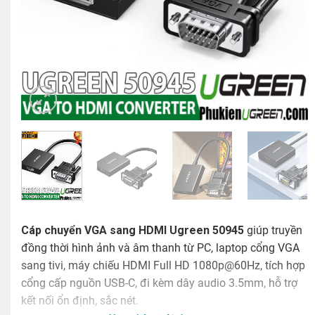
Cáp chuyển VGA sang HDMI Ugreen 50945
giúp truyền
đồng thời hình ảnh và âm thanh từ PC, laptop cổng VGA
sang tivi, máy chiếu HDMI Full HD 1080p@60Hz, tích hợp
cổng cấp nguồn USB-C, đi kèm dây audio 3.5mm, hỗ trợ
kết nối ổn định, sắc nét.