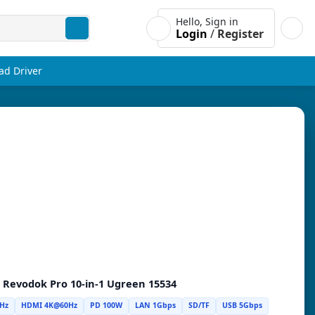
Hello, Sign in
Login
/
Register
d Driver
 Revodok Pro 10-in-1 Ugreen 15534
Hz
HDMI 4K@60Hz
PD 100W
LAN 1Gbps
SD/TF
USB 5Gbps