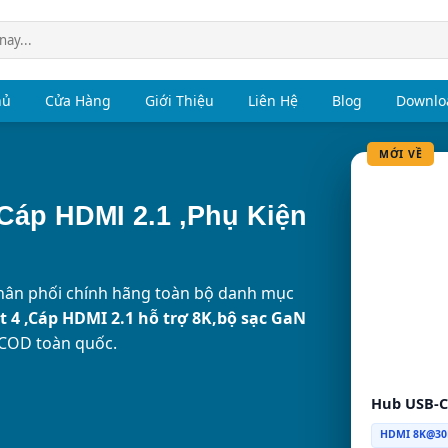
hủ
Cửa Hàng
Giới Thiệu
Liên Hệ
Blog
Downloa
MỚI VỀ
Cáp HDMI 2.1 ,Phụ Kiện
ân phối chính hãng toàn bộ danh mục
 4 ,Cáp HDMI 2.1 hỗ trợ 8K,bộ sạc GaN
 COD toàn quốc.
Hub USB-C
HDMI 8K@30