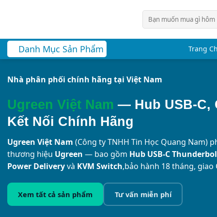
Chuyển
Tìm
đến
kiếm:
nội
dung
Danh Mục Sản Phẩm
Trang C
Nhà phân phối chính hãng tại Việt Nam
Ugreen Việt Nam
—
Hub USB-C, 
Kết Nối Chính Hãng
Ugreen Việt Nam
(Công ty TNHH Tin Học Quang Nam) ph
thương hiệu
Ugreen
— bao gồm
Hub USB-C Thunderbolt
Power Delivery
và
KVM Switch
,bảo hành 18 tháng, giao
Xem tất cả sản phẩm
Tư vấn miễn phí