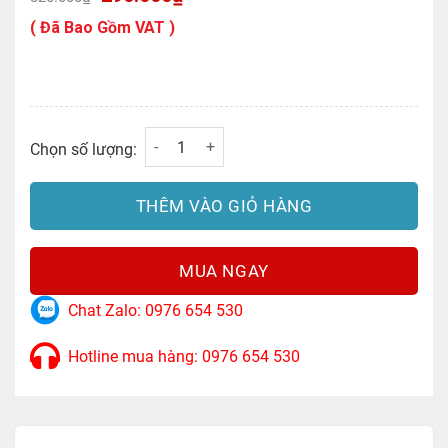
gốc
hiện
Chiều Dài: 1.5m
là:
tại
( Đã Bao Gồm VAT )
320.000₫.
là:
Input: USB Type-C
290.000₫.
Output: RJ45
Tốc độ truyền dữ liệu: 250Kbps
Cáp Console USB Type-C to RJ45 FTDI Dài 
Chọn số lượng:
Chất liệu: PVC
Trọng lượng : 200g
THÊM VÀO GIỎ HÀNG
MUA NGAY
Chat Zalo: 0976 654 530
Hotline mua hàng: 0976 654 530