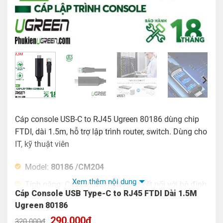
Cáp console USB-C to RJ45 Ugreen 80186 dùng chip
FTDI, dài 1.5m, hỗ trợ lập trình router, switch. Dùng cho
IT, kỹ thuật viên
Model:
80186 /CM204
Xem thêm nội dung
Tính năng: Cáp lập trình Console kết nối với bộ định
Cáp Console USB Type-C to RJ45 FTDI Dài 1.5M
tuyến, chuyển mạch
Ugreen 80186
Màu sắc: Đen
Giá
Giá
290.000
₫
320.000
₫