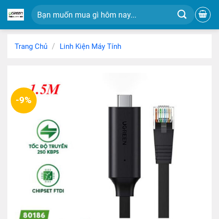
Chuyển
Tìm
đến
kiếm:
nội
dung
/
Trang Chủ
Linh Kiện Máy Tính
-9%