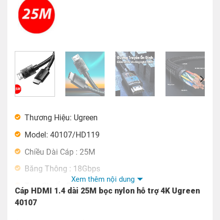
Thương Hiệu: Ugreen
Model: 40107/HD119
Chiều Dài Cáp : 25M
Băng Thông : 18Gbps
Xem thêm nội dung
Tiêu Chuẩn Dây
Cáp HDMI 1.4 dài 25M bọc nylon hỗ trợ 4K Ugreen
40107
1-5M OD: 7mm 30AWG