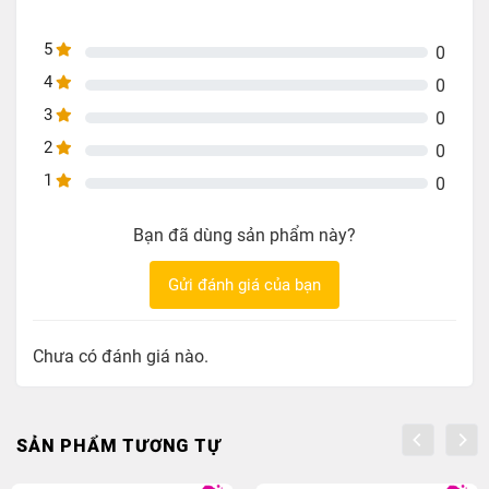
Vật Liệu: Vỏ Nhựa PE ,Bọc Nylon sợi bông lưới
Kích thước: 45 x 30 x 11 cm
5
0
Trọng Lượng: 3000g
4
0
3
0
2
0
1
0
Bạn đã dùng sản phẩm này?
Gửi đánh giá của bạn
Chưa có đánh giá nào.
SẢN PHẨM TƯƠNG TỰ