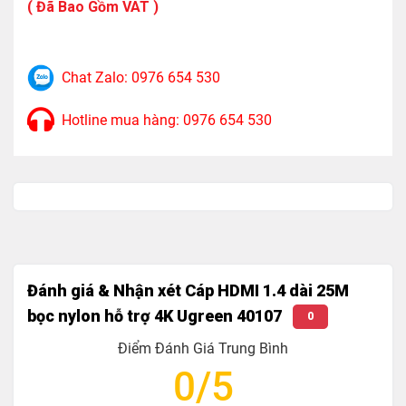
( Đã Bao Gồm VAT )
10M OD: 8,5mm 24AWG
15-20M OD: 8mm 28AWG
25M OD: 8,5mm 26AWG
Chat Zalo: 0976 654 530
30M OD: 8,5mm 24AWG
Hotline mua hàng: 0976 654 530
Độ Phân Giải Hỗ Trợ :
1M-3M: 4K @ 60Hz HDMI 2.0
5-30M: 4K @ 30Hz HDMI 1.4
Lõi dây: Đồng mạ thiếc
Đánh giá & Nhận xét Cáp HDMI 1.4 dài 25M
Hỗ Trợ Video, âm thanh : 32 Kênh Audio tần số
bọc nylon hỗ trợ 4K Ugreen 40107
0
1536Khz,trình chiếu 3D, tỷ lệ 21:9 , ARC
Điểm Đánh Giá Trung Bình
Chiều dài 15M trở lên * Định hướng với IC （IC
0/5
OD18mm)