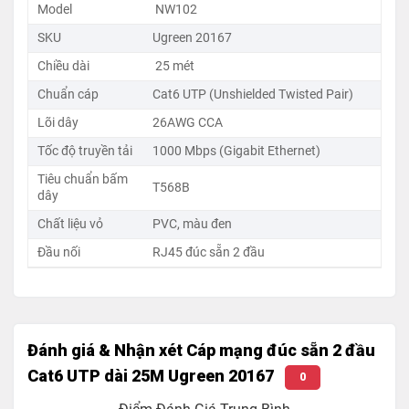
Model
NW102
SKU
Ugreen 20167
Chiều dài
25 mét
Cáp mạng Ugreen NW102 chuẩn Cat6 UTP tốc độ Gigabit
Chuẩn cáp
Cat6 UTP (Unshielded Twisted Pair)
1000Mbps, thiết kế RJ45 đúc sẵn chống gãy gập.
Lõi dây
26AWG CCA
Tốc độ truyền tải
1000 Mbps (Gigabit Ethernet)
Chuẩn
Cat6 UTP – T568B
hỗ trợ tốc độ Gigabit
Tiêu chuẩn bấm
1000Mbps, đáp ứng các tác vụ nặng như chơi game
T568B
dây
online, xem phim 4K, livestream hay chia sẻ file dung
Chất liệu vỏ
PVC, màu đen
lượng lớn. Đầu RJ45 mạ vàng chống oxy hóa, lõi dây
26AWG CCA cùng vỏ PVC dẻo dai giúp cáp bền bỉ và
Đầu nối
RJ45 đúc sẵn 2 đầu
sử dụng lâu dài.
Ưu điểm nổi bật
Cáp mạng đúc sẵn Cat6 UTP Ugreen 20167 dài
Đánh giá & Nhận xét Cáp mạng đúc sẵn 2 đầu
25M
phù hợp cho kết nối ở khoảng cách xa, giúp
Cat6 UTP dài 25M Ugreen 20167
0
liên kết PC, router, modem hay switch trong văn