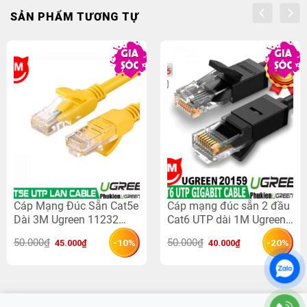
SẢN PHẨM TƯƠNG TỰ
Cáp Mạng Đúc Sẵn Cat5e
Cáp mạng đúc sẵn 2 đầu
Dài 3M Ugreen 11232
Cat6 UTP dài 1M Ugreen
Màu Vàng
20159
Giá 
Giá 
Giá 
Giá 
50.000
₫
50.000
₫
-10%
-20%
45.000
₫
40.000
₫
gốc 
hiện 
gốc 
hiện 
là: 
tại 
là: 
tại 
50.000₫.
là: 
50.000₫.
là: 
45.000₫.
40.000₫.