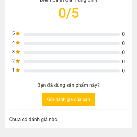
Điểm Đánh Giá Trung Bình
phòng lớn, phòng game hoặc nhà nhiều tầng. Dây
0/5
dài 25m mang lại sự linh hoạt khi lắp đặt, đảm bảo
tín hiệu ổn định mà vẫn gọn gàng.
Dây mạng 25M hỗ trợ tốc độ Gigabit 1000Mbps
5
0
(1Gbps)
, chuẩn Cat6 UTP, lõi 26AWG CCA và đầu
4
0
RJ45 đúc sẵn T568B, cho khả năng truyền dữ liệu
3
0
nhanh chóng và mượt mà. Thích hợp chơi game
2
0
online, xem phim 4K, livestream hay chia sẻ file
1
dung lượng lớn mà không lo giật lag.
0
Bạn đã dùng sản phẩm này?
Gửi đánh giá của bạn
Chưa có đánh giá nào.