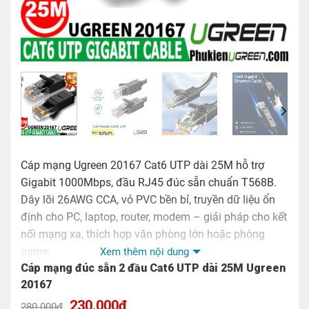
Cáp mạng Ugreen 20167 Cat6 UTP dài 25M hỗ trợ
Gigabit 1000Mbps, đầu RJ45 đúc sẵn chuẩn T568B.
Dây lõi 26AWG CCA, vỏ PVC bền bỉ, truyền dữ liệu ổn
định cho PC, laptop, router, modem – giải pháp cho kết
nối mạng xa, thích hợp văn phòng lớn hoặc phòng
game.
Xem thêm nội dung
Cáp mạng đúc sẵn 2 đầu Cat6 UTP dài 25M Ugreen
20167
Giá
Giá
230.000
₫
280.000
₫