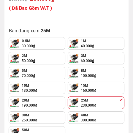
gốc
hiện
là:
tại
( Đã Bao Gồm VAT )
280.000₫.
là:
230.000₫.
Bạn đang xem
25M
0.5M
1M
30.000
₫
40.000
₫
2M
3M
50.000
₫
60.000
₫
5M
8M
70.000
₫
100.000
₫
10M
15M
130.000
₫
160.000
₫
20M
25M
190.000
₫
230.000
₫
30M
40M
260.000
₫
300.000
₫
50M