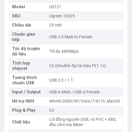
Model
US121
Kết nối máy in, máy chiếu, loa USB, camera hội
SKU
Ugreen 10325
nghị… trong không gian lớn.
Chiều dài
25 mét
Phù hợp cho văn phòng, trường học, hội trường,
Chuẩn giao
USB 2.0 Male to Female
showroom.
tiếp
Tốc độ truyền
Tối đa 480Mbps
Không cần cài đặt driver, chỉ cần cắm là chạy.
dữ liệu
Tích hợp
Tính năng nổi bật
Có (Khuếch đại tín hiệu FE1.1s)
chipset
Khuếch đại tín hiệu hiệu quả
với chipset chuyên
Tương thích
USB 2.0 / 1.1
dụng FE1.1s.
chuẩn USB
Input / Output
USB-A Male / USB-A Female
Truyền tín hiệu xa nhưng vẫn ổn định
– lý
Hỗ trợ HĐH
Win98/2000/XP/Vista/7/8/10, MacOS
tưởng cho các thiết bị cần cáp dài.
Plug & Play
Có
Tương thích đa dạng
với nhiều hệ điều hành:
Lõi đồng nguyên chất, vỏ PVC + ABS,
Chất liệu
Windows, MacOS, Linux.
đầu cắm mạ Niken