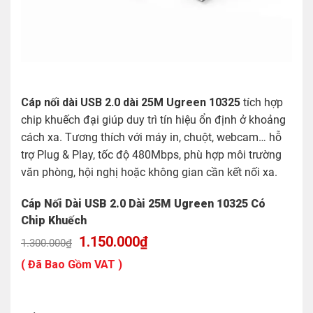
Cáp nối dài USB 2.0 dài 25M Ugreen 10325
tích hợp
chip khuếch đại giúp duy trì tín hiệu ổn định ở khoảng
cách xa. Tương thích với máy in, chuột, webcam… hỗ
trợ Plug & Play, tốc độ 480Mbps, phù hợp môi trường
văn phòng, hội nghị hoặc không gian cần kết nối xa.
Cáp Nối Dài USB 2.0 Dài 25M Ugreen 10325 Có
Chip Khuếch
Giá
Giá
1.150.000
₫
1.300.000
₫
gốc
hiện
là:
tại
( Đã Bao Gồm VAT )
1.300.000₫.
là:
1.150.000₫.