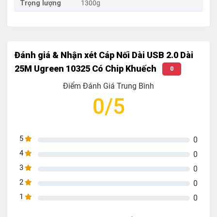
Trọng lượng
1300g
Vật liệu cao cấp
chống nhiễu, chống oxy hóa.
Có LED báo trạng thái
giúp dễ giám sát hoạt
động.
Đánh giá & Nhận xét Cáp Nối Dài USB 2.0 Dài
25M Ugreen 10325 Có Chip Khuếch
0
Điểm Đánh Giá Trung Bình
0/5
5
0
4
0
3
0
2
0
1
0