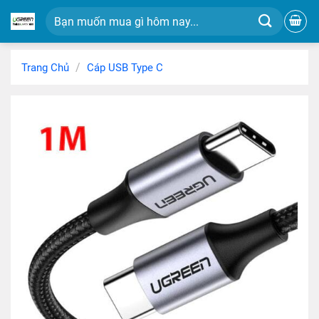
Chuyển
Tìm
đến
kiếm:
nội
dung
/
Trang Chủ
Cáp USB Type C