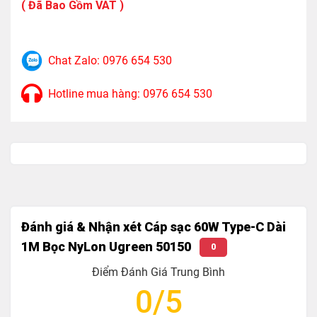
( Đã Bao Gồm VAT )
Độ dài: 1M
Hỗ trợ: Sạc nhanh 60W
Chat Zalo: 0976 654 530
Chất liệu: đầu bọc nhôm, vỏ bện Nylon
Hotline mua hàng: 0976 654 530
Trọng Lượng : 248G
Đánh giá & Nhận xét Cáp sạc 60W Type-C Dài
1M Bọc NyLon Ugreen 50150
0
Điểm Đánh Giá Trung Bình
0/5