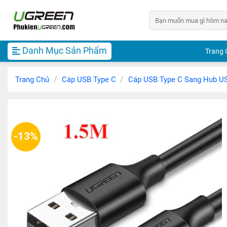
Chuyển
Tìm
đến
kiếm:
nội
dung
Danh Mục Sản Phẩm
Trang 
/
/
Trang Chủ
Cáp USB Type C
Cáp USB Type C Sang Hub U
-13%