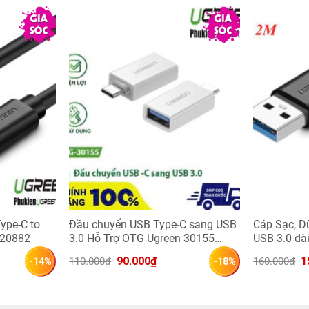
B 2.0, hỗ trợ sạc nhanh 3A với công nghệ Qualcomm Quick
 dữ liệu lên đến 480Mbps.
 gian.
nh chóng.
ype-C to
Đầu chuyển USB Type-C sang USB
Cáp Sạc, D
 20882
3.0 Hỗ Trợ OTG Ugreen 30155
USB 3.0 dà
lâu dài.
(Trắng)
Giá 
Giá 
Gi
90.000
₫
1
110.000
₫
160.000
₫
-14%
-18%
gốc 
hiện 
gố
là: 
tại 
là:
110.000₫.
là: 
1
000₫.
90.000₫.