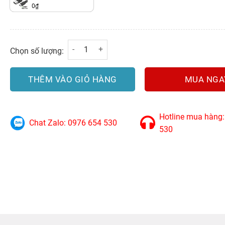
0
₫
Cáp Sạc, Dữ Liệu USB Type-C to USB 2.0 dài 
Chọn số lượng:
THÊM VÀO GIỎ HÀNG
MUA NGA
Hotline mua hàng
Chat Zalo: 0976 654 530
530