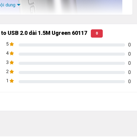
ội dung
 to USB 2.0 dài 1.5M Ugreen 60117
0
5
0
4
0
3
0
2
0
1
0