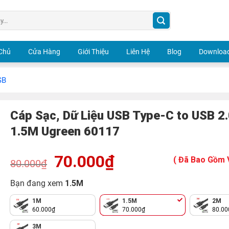
Chủ
Cửa Hàng
Giới Thiệu
Liên Hệ
Blog
Download
SB
Cáp Sạc, Dữ Liệu USB Type-C to USB 2.
1.5M Ugreen 60117
Giá
70.000
₫
Giá
( Đã Bao Gồm 
80.000
₫
gốc
hiện
là:
tại
80.000₫.
là:
Bạn đang xem
1.5M
70.000₫.
1M
1.5M
2M
60.000
₫
70.000
₫
80.00
3M