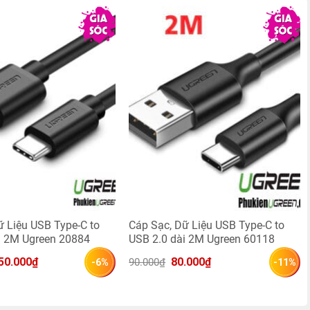
ữ Liệu USB Type-C to
Cáp Sạc, Dữ Liệu USB Type-C to
i 2M Ugreen 20884
USB 2.0 dài 2M Ugreen 60118
á 
Giá 
Giá 
Giá 
50.000
₫
80.000
₫
90.000
₫
-6%
-11%
c 
hiện 
gốc 
hiện 
 
tại 
là: 
tại 
60.000₫.
là: 
90.000₫.
là: 
150.000₫.
80.000₫.