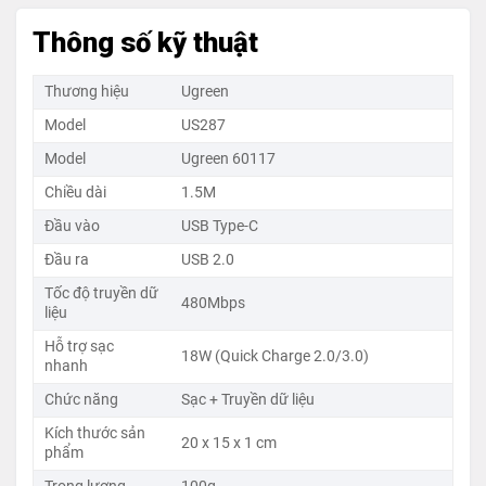
Thông số kỹ thuật
Thương hiệu
Ugreen
Model
US287
Model
Ugreen 60117
Chiều dài
1.5M
Đầu vào
USB Type-C
Đầu ra
USB 2.0
Tốc độ truyền dữ
480Mbps
liệu
Hỗ trợ sạc
18W (Quick Charge 2.0/3.0)
nhanh
Chức năng
Sạc + Truyền dữ liệu
Kích thước sản
20 x 15 x 1 cm
phẩm