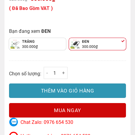
gốc
hiện
là:
tại
( Đã Bao Gồm VAT )
320.000₫.
là:
300.000₫.
Bạn đang xem
ĐEN
TRẮNG
ĐEN
300.000
₫
300.000
₫
Cáp chuyển USB 3.0 to Lan hỗ trợ 10/100/1
Chọn số lượng:
THÊM VÀO GIỎ HÀNG
MUA NGAY
Chat Zalo: 0976 654 530