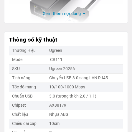
Xem thêm nội dung
Thông số kỹ thuật
Thương Hiệu
Ugreen
Model
CR111
Ugreen 20256 CR111 – Bộ chuyển đổi USB 3.0 sang LAN
SKU
Ugreen 20256
RJ45 Gigabit 1000Mbps, chipset AX88179, thiết kế ABS
nhỏ gọn màu đen, bảo hành chính hãng
Tính năng
Chuyển USB 3.0 sang LAN RJ45
Tốc độ mạng
10/100/1000 Mbps
Ưu điểm nổi bật :
Chuẩn USB
3.0 (tương thích 2.0 / 1.1)
Kết nối Gigabit 1Gbps siêu nhanh
: bạn sẽ cảm
Chipset
AX88179
nhận rõ ràng sự ổn định khi tải tài liệu dung lượng
Chất liệu
Nhựa ABS
lớn, họp trực tuyến hoặc chơi game online.
Chiều dài cáp
10cm