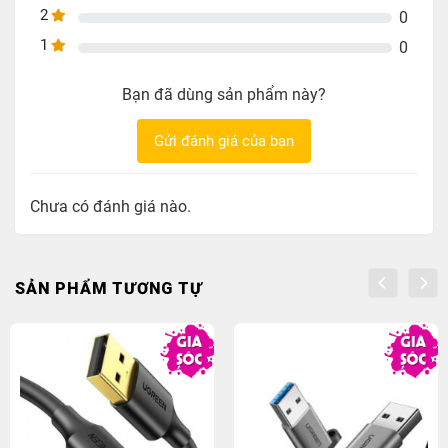
Ứng dụng đa dạng
: từ MacBook, Ultrabook, Surface
2
0
cho đến Smart TV hay Box Android đều có thể nâng
1
0
cấp thành kết nối mạng có dây ổn định chỉ trong vài
giây.
Bạn đã dùng sản phẩm này?
Gửi đánh giá của bạn
Chưa có đánh giá nào.
SẢN PHẨM TƯƠNG TỰ