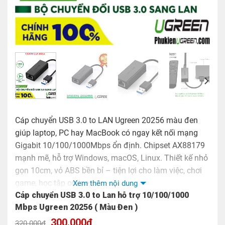
Cáp chuyển USB 3.0 to LAN Ugreen 20256 màu đen
giúp laptop, PC hay MacBook có ngay kết nối mạng
Gigabit 10/100/1000Mbps ổn định. Chipset AX88179
mạnh mẽ, hỗ trợ Windows, macOS, Linux. Thiết kế nhỏ
gọn 10cm, vỏ ABS bền bỉ – tiện lợi cho làm việc, chơi
game, học tập online.
Xem thêm nội dung
Cáp chuyển USB 3.0 to Lan hỗ trợ 10/100/1000
Mbps Ugreen 20256 ( Màu Đen )
Giá
Giá
300.000
₫
320.000
₫