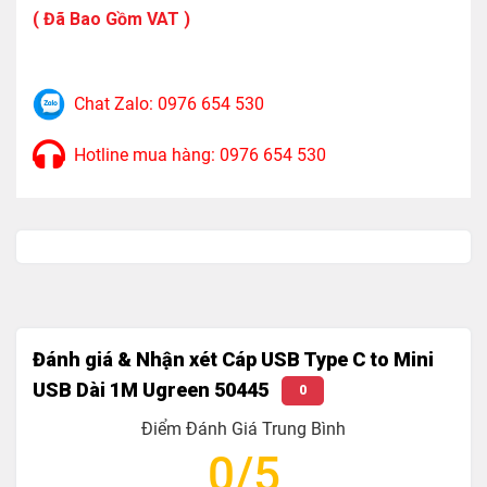
Input: USB-C (male)
( Đã Bao Gồm VAT )
Output: Mini USB (male)
Tốc độ truyền tải tín hiệu tối đa lên đến: 480Mbps
Chat Zalo: 0976 654 530
Chiều dài cáp: 1M.
Hotline mua hàng: 0976 654 530
Đánh giá & Nhận xét Cáp USB Type C to Mini
USB Dài 1M Ugreen 50445
0
Điểm Đánh Giá Trung Bình
0/5