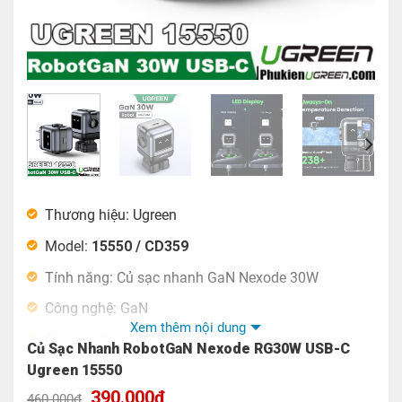
Thương hiệu: Ugreen
Model:
15550 / CD359
Tính năng: Củ sạc nhanh GaN Nexode 30W
Công nghệ: GaN
Xem thêm nội dung
Công suất sạc tối đa: 30W
Củ Sạc Nhanh RobotGaN Nexode RG30W USB-C
Đầu vào AC: 100-240V ~50/60Hz 800mA tối đa(US)
Ugreen 15550
Giá
Giá
390.000
₫
460.000
₫
Đầu ra USB-C: 5V/3A, 9V/3A, 12V/2,5A, 15V/2A,