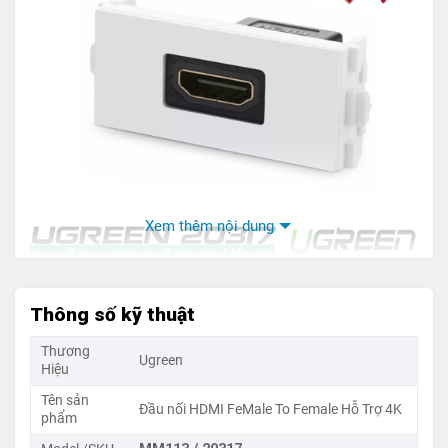
Xem thêm nội dung
Nhân HDMI âm tường Ugreen 20317 – Giải pháp kết nối
Thông số kỹ thuật
dây HDMI âm tường chuyên nghiệp, mặt nhựa trắng thẩm
mỹ, đầu mạ vàng 24K.
Thương
Ugreen
Hiệu
Lưu ý quan trọng khi sử dụng (Đảm bảo chất lượng
Tên sản
Đầu nối HDMI FeMale To Female Hỗ Trợ 4K
phẩm
hình ảnh 4K@60Hz):