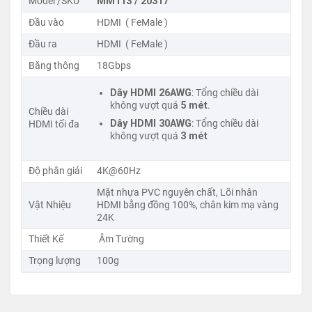
Model /SKU
MM113 / 20317
Tổng chiều dài kết nối không vượt quá 25 mét
(82
feet) cho mục đích sử dụng thông thường.
Đầu vào
HDMI ( FeMale )
Đầu ra
HDMI ( FeMale )
Để đạt chuẩn 4K*2K 60Hz:
Băng thông
18Gbps
Dây HDMI 26AWG
: Tổng chiều dài không
Dây HDMI 26AWG
: Tổng chiều dài
không vượt quá
5 mét
.
vượt quá
5 mét
.
Chiều dài
Dây HDMI 30AWG
: Tổng chiều dài
HDMI tối đa
không vượt quá
3 mét
Dây HDMI 30AWG
: Tổng chiều dài không
vượt quá
3 mét
và thiết bị + cáp phải
Độ phân giải
4K@60Hz
cùng hỗ trợ 4K@60Hz.
Mặt nhựa PVC nguyên chất, Lõi nhân
Vật Nhiệu
HDMI bằng đồng 100%, chân kim mạ vàng
Nối dây quá dài sẽ làm suy hao tín hiệu
– tuân thủ
24K
đúng khuyến nghị để hình ảnh không bị nhiễu, mất
Thiết Kế
Âm Tường
màu hoặc không lên được 4K.
Trọng lượng
100g
Tính năng nổi bật
Thiết kế âm tường tiện lợi:
Đầu nối chuyên dùng