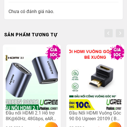
những ai chưa có nhiều kinh nghiệm.
Chưa có đánh giá nào.
Lợi ích khi sử dụng
Tối ưu không gian sống và làm việc – không còn lo
dây HDMI lằng nhằng, mất thẩm mỹ.
SẢN PHẨM TƯƠNG TỰ
Bảo vệ cáp HDMI khỏi tác động vật lý, tăng tuổi thọ
hệ thống dây dẫn.
Đảm bảo an toàn, chống cháy nổ nhờ vật liệu
chuẩn công nghiệp.
Nâng cao đẳng cấp, giá trị công trình với giải pháp
đi dây âm tường chuyên nghiệp.
Đầu nối HDMI 2.1 Hỗ trợ
Đầu Nối HDMI Vuông Góc
8K@60Hz, 48Gbps, eARC
90 Độ Ugreen 20109 ( Bẻ
3D HDR Ugreen 90592
Xuống)