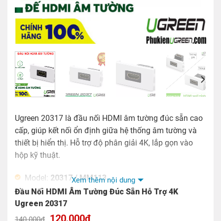
Ugreen 20317 là đầu nối HDMI âm tường đúc sẵn cao
cấp, giúp kết nối ổn định giữa hệ thống âm tường và
thiết bị hiển thị. Hỗ trợ độ phân giải 4K, lắp gọn vào
hộp kỹ thuật.
Model:
20317 / MM113
Xem thêm nội dung
Đầu Nối HDMI Âm Tường Đúc Sẵn Hỗ Trợ 4K
Thiết kế : âm tường
Ugreen 20317
Tính năng: dùng kết nối với mặt nạ âm tường, giúp
Giá
Giá
120.000
₫
140.000
₫