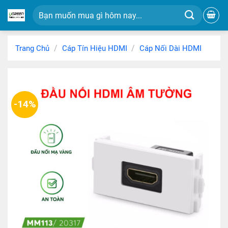
Chuyển
Tìm
đến
kiếm:
nội
dung
/
/
Trang Chủ
Cáp Tín Hiệu HDMI
Cáp Nối Dài HDMI
-14%