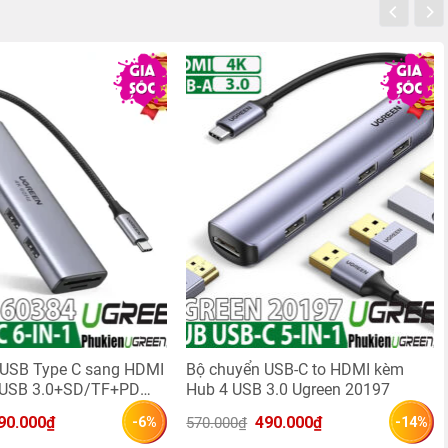
 USB Type C sang HDMI
Bộ chuyển USB-C to HDMI kèm
USB 3.0+SD/TF+PD
Hub 4 USB 3.0 Ugreen 20197
en 60384
á 
Giá 
Giá 
Giá 
90.000
₫
490.000
₫
570.000
₫
-6%
-14%
c 
hiện 
gốc 
hiện 