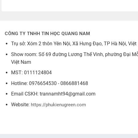
là: 
tại 
là: 
tại 
640.000₫.
là: 
650.000₫.
là: 
460.000₫.
550.
CÔNG TY TNHH TIN HỌC QUANG NAM
Trụ sở: Xóm 2 thôn Yên Nội, Xã Hưng Đạo, TP Hà Nội, Việ
Show room: Số 69 đường Lương Thế Vinh, phường Đại Mỗ,
Việt Nam
MST: 0111124804
Hotline: 0976654530 - 0866881468
Email CSKH: trannamht94@gmail.com
Website:
https://phukienugreen.com