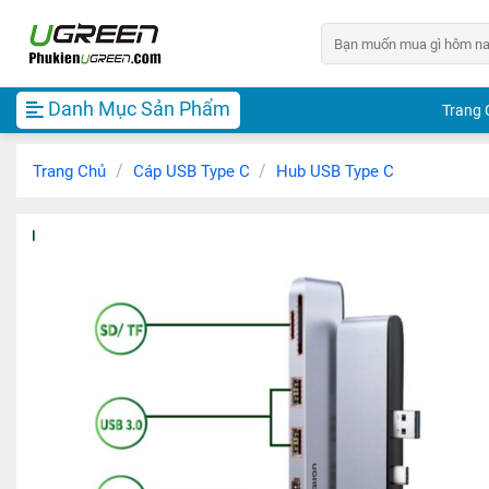
Chuyển
Tìm
đến
kiếm:
nội
dung
Danh Mục Sản Phẩm
Trang 
/
/
Trang Chủ
Cáp USB Type C
Hub USB Type C