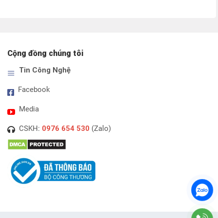
 
tại 
là: 
tại 
50.000₫.
là: 
570.000₫.
là: 
890.000₫.
490.000₫.
Cộng đồng chúng tôi
Tin Công Nghệ
Facebook
Media
CSKH:
0976 654 530
(Zalo)