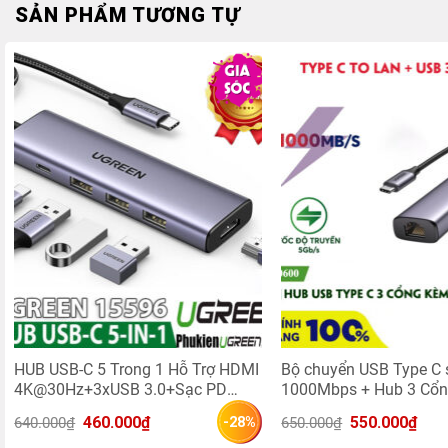
SẢN PHẨM TƯƠNG TỰ
HUB USB-C 5 Trong 1 Hỗ Trợ HDMI
Bộ chuyển USB Type C 
4K@30Hz+3xUSB 3.0+Sạc PD
1000Mbps + Hub 3 Cổn
100W Ugreen 15596
Ugreen 60600
Giá 
Giá 
Giá 
Giá 
460.000
₫
550.000
₫
640.000
₫
650.000
₫
-28%
gốc 
hiện 
gốc 
hiện 