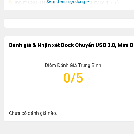
Xem thêm nội dung
Input: USB 3.0 + Mini Displayport ( surface 4.5.6 )
Output: USB 3.0 x 2, HDMI + SD/TF Card
Tốc Độ USB 3.0: 5Gbps
Độ Phân giải HDMI :2Kx4K/30Hz
Tốc độ SD/TF: 104Mb/s
Đánh giá & Nhận xét Dock Chuyển USB 3.0, Mini 
Chất liệu : Nhôm
Tương tích : Surface Pro 4 , 5 , 6 , 2017 ,2018 , 2019
Điểm Đánh Giá Trung Bình
0/5
Trọng lượng : 480g
Chưa có đánh giá nào.