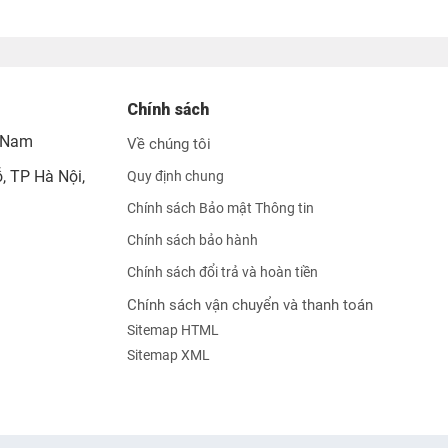
là: 
tại 
là:
950.000₫.
là: 
9
000₫.
820.000₫.
Chính sách
t Nam
Về chúng tôi
 TP Hà Nội,
Quy định chung
Chính sách Bảo mật Thông tin
Chính sách bảo hành
Chính sách đổi trả và hoàn tiền
Chính sách vận chuyển và thanh toán
Sitemap HTML
Sitemap XML