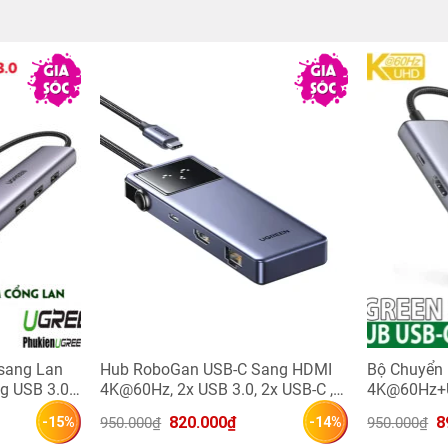
sang Lan
Hub RoboGan USB-C Sang HDMI
Bộ Chuyển
g USB 3.0
4K@60Hz, 2x USB 3.0, 2x USB-C ,
4K@60Hz+
1x USB 2.0, 1x RJ45 1Gbps, PD
100W Ugre
Giá 
Giá 
Gi
820.000
₫
8
950.000
₫
950.000
₫
-15%
-14%
100W Ugreen 45155
gốc 
hiện 
gố