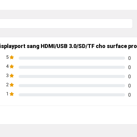
Displayport sang HDMI/USB 3.0/SD/TF cho surface pr
5
0
4
0
3
0
2
0
1
0