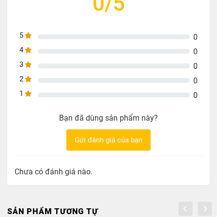
0/5
ảnh tối đa chỉ hỗ trợ 4k@60hz
Cổng HDMI 2 hỗ trợ độ phân giải 8K30hz và 4K lên
đến 120Hz
5
0
4
0
3
0
2
0
1
0
Bạn đã dùng sản phẩm này?
Gửi đánh giá của bạn
Chưa có đánh giá nào.
SẢN PHẨM TƯƠNG TỰ