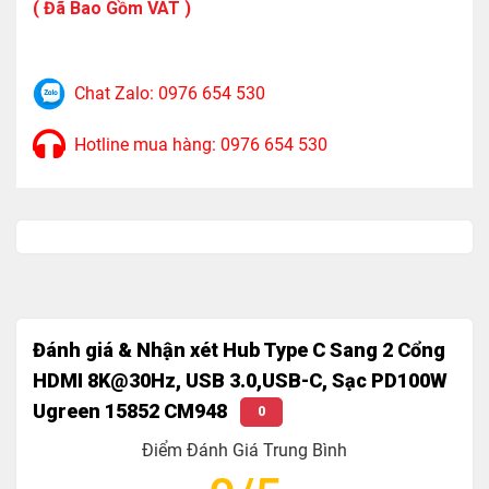
Input: USB-C / Thunderbolt
( Đã Bao Gồm VAT )
Output:
Chat Zalo: 0976 654 530
1x HDMI 8K @30Hz / 4K 120Hz
1x HDMI 4K @60Hz
Hotline mua hàng: 0976 654 530
2x USB 3.0 5Gbps
1x USB-C data 5Gbps
1x USB-C PD 100W
Hỗ trợ Extend Mode và Duplicate Mode trên
Windows
Đánh giá & Nhận xét Hub Type C Sang 2 Cổng
Hỗ trợ Mirro Mode trên Mac OS
HDMI 8K@30Hz, USB 3.0,USB-C, Sạc PD100W
Ugreen 15852 CM948
0
Lưu Ý:
Điểm Đánh Giá Trung Bình
Khi xuất đồng thời 2 cổng HDMI, độ phân giải hình