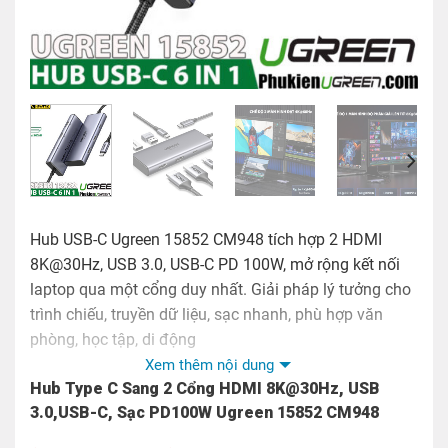
Hub USB-C Ugreen 15852 CM948 tích hợp 2 HDMI
8K@30Hz, USB 3.0, USB-C PD 100W, mở rộng kết nối
laptop qua một cổng duy nhất. Giải pháp lý tưởng cho
trình chiếu, truyền dữ liệu, sạc nhanh, phù hợp văn
phòng, học tập, di động
Xem thêm nội dung
Model:
15852 / CM948
Hub Type C Sang 2 Cổng HDMI 8K@30Hz, USB
3.0,USB-C, Sạc PD100W Ugreen 15852 CM948
Tính năng: Bộ chuyển USB Type C 6 in 1