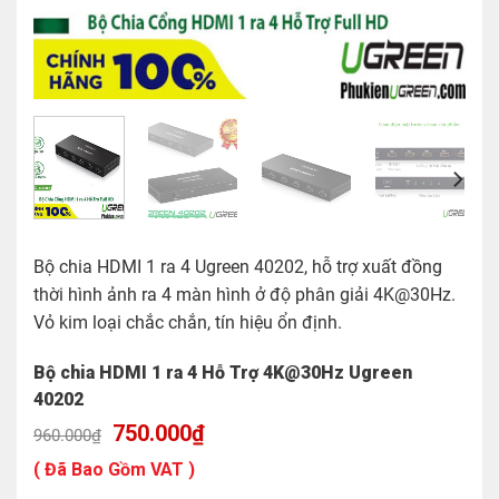
Bộ chia HDMI 1 ra 4 Ugreen 40202, hỗ trợ xuất đồng
thời hình ảnh ra 4 màn hình ở độ phân giải 4K@30Hz.
Vỏ kim loại chắc chắn, tín hiệu ổn định.
Bộ chia HDMI 1 ra 4 Hỗ Trợ 4K@30Hz Ugreen
40202
Giá
Giá
750.000
₫
960.000
₫
gốc
hiện
là:
tại
( Đã Bao Gồm VAT )
960.000₫.
là: