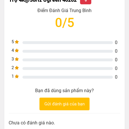
nhiều không gian khác nhau.
0
Điểm Đánh Giá Trung Bình
Ứng dụng thực tế
0/5
Phù hợp cho văn phòng, phòng họp, lớp học,
showroom, phòng chiếu phim tại gia, hệ thống giám
sát, sự kiện…
5
0
Giúp trình chiếu cùng lúc nội dung lên 4 màn hình
4
0
hoặc máy chiếu từ 1 thiết bị nguồn (PC, đầu phát
3
0
HD, TV Box, camera…).
2
0
1
0
Lý tưởng cho các nhu cầu trưng bày sản phẩm, giới
thiệu dịch vụ, quảng cáo tại các hội chợ, trung tâm
Bạn đã dùng sản phẩm này?
thương mại.
Gửi đánh giá của bạn
Lưu ý khi sử dụng
Bộ chia chỉ xuất ra
4 màn hình giống nhau
(clone/mirror), không xuất được 4 màn hình nội
Chưa có đánh giá nào.