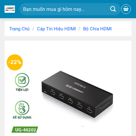
Chuyển
Tìm
đến
kiếm:
nội
dung
/
/
Trang Chủ
Cáp Tín Hiệu HDMI
Bộ Chia HDMI
-22%