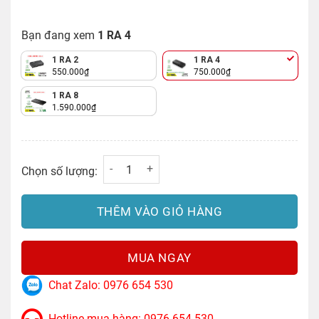
750.000₫.
Bạn đang xem
1 RA 4
1 RA 2
1 RA 4
550.000
₫
750.000
₫
1 RA 8
1.590.000
₫
Bộ chia HDMI 1 ra 4 Hỗ Trợ 4K@30Hz Ugreen
Chọn số lượng:
THÊM VÀO GIỎ HÀNG
MUA NGAY
Chat Zalo: 0976 654 530
Hotline mua hàng: 0976 654 530