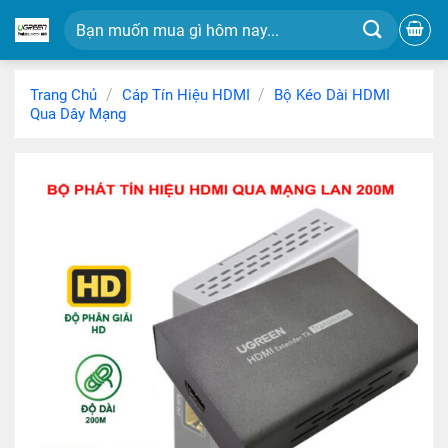
Chuyển
Tìm
đến
kiếm:
nội
dung
/
/
Trang Chủ
Cáp Tín Hiệu HDMI
Bộ Kéo Dài HDMI
Qua Dây Mạng