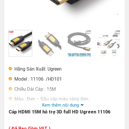
Hãng Sản Xuất: Ugreen
Model : 11106 /HD101
Chiều Dài Cáp : 15M
Màu : Đen – Đầu cáp màu vàng đen.
Xem thêm nội dung
Dây cáp : Dạng tròn.
Cáp HDMI 15M hỗ trợ 3D full HD Ugreen 11106
Băng thông : 10.2Gb/s
( Đã Bao Gồm VAT )
Chất liệu: Lõi đồng 100%, chân cắm mạ vàng 24K,