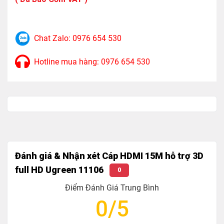
vỏ nhựa PVC cao cấp.
Tiêu Chuẩn Dây :
Chat Zalo: 0976 654 530
1M-5M：30AWG OD7.3MM
Hotline mua hàng: 0976 654 530
8-10M：28AWG OD 7.3MM
12M-15M：26AWG OD 8.0MM
Độ Phân Giải
1M-3M: 4K@ 60Hz
5-8M: 4K@30HZ
Đánh giá & Nhận xét Cáp HDMI 15M hỗ trợ 3D
full HD Ugreen 11106
0
10-15M: 1080P@60HZ
Điểm Đánh Giá Trung Bình
Trọng Lượng : 1600g
0/5