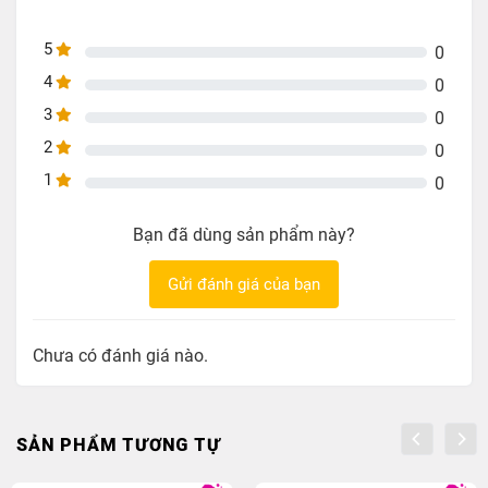
Vật Liệu: Vỏ Nhựa PE ,Bọc Nylon sợi bông lưới
Trọng Lượng: 500g
5
0
4
0
3
0
2
0
1
0
Bạn đã dùng sản phẩm này?
Gửi đánh giá của bạn
Chưa có đánh giá nào.
SẢN PHẨM TƯƠNG TỰ