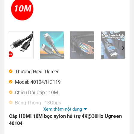
Thương Hiệu: Ugreen
Model: 40104/HD119
Chiều Dài Cáp : 10M
Băng Thông : 18Gbps
Xem thêm nội dung
Tiêu Chuẩn Dây
Cáp HDMI 10M bọc nylon hỗ trợ 4K@30Hz Ugreen
40104
1-5M OD: 7mm 30AWG