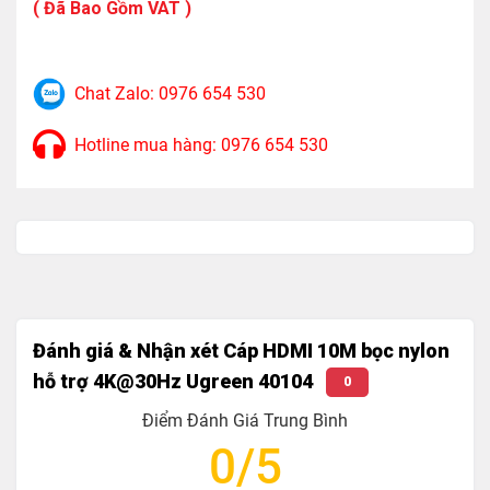
( Đã Bao Gồm VAT )
10M OD: 8,5mm 24AWG
15-20M OD: 8mm 28AWG
25M OD: 8,5mm 26AWG
Chat Zalo: 0976 654 530
30M OD: 8,5mm 24AWG
Hotline mua hàng: 0976 654 530
Độ Phân Giải Hỗ Trợ :
1M-3M: 4K @ 60Hz HDMI 2.0
5-30M: 4K @ 30Hz HDMI 1.4
Lõi dây: Đồng mạ thiếc
Đánh giá & Nhận xét Cáp HDMI 10M bọc nylon
Hỗ Trợ Video, âm thanh : 32 Kênh Audio tần số
hỗ trợ 4K@30Hz Ugreen 40104
0
1536Khz,trình chiếu 3D, tỷ lệ 21:9 , ARC
Điểm Đánh Giá Trung Bình
Chiều dài 15M trở lên * Định hướng với IC （IC
0/5
OD18mm)