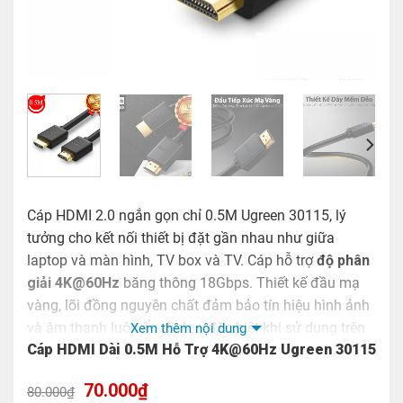
Cáp HDMI 2.0 ngắn gọn chỉ 0.5M Ugreen 30115, lý
tưởng cho kết nối thiết bị đặt gần nhau như giữa
laptop và màn hình, TV box và TV. Cáp hỗ trợ
độ phân
giải 4K@60Hz
băng thông 18Gbps. Thiết kế đầu mạ
vàng, lõi đồng nguyên chất đảm bảo tín hiệu hình ảnh
và âm thanh luôn ổn định – đặc biệt khi sử dụng trên
Xem thêm nội dung
Cáp HDMI Dài 0.5M Hỗ Trợ 4K@60Hz Ugreen 30115
bàn làm việc hoặc kệ giải trí nhỏ gọn.
Giá
Giá
70.000
₫
*Lưu Ý:
80.000
₫
gốc
hiện