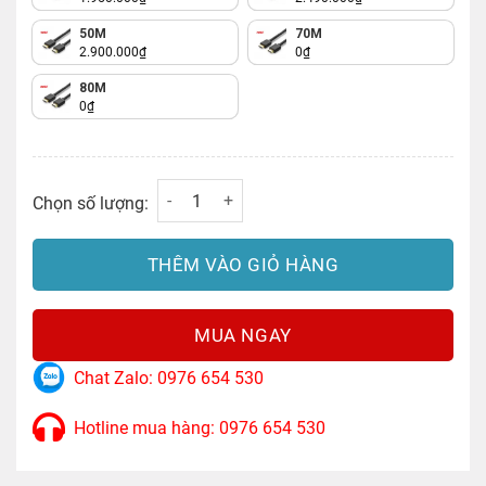
50M
70M
2.900.000
₫
0
₫
80M
0
₫
Cáp HDMI Dài 0.5M Hỗ Trợ 4K@60Hz Ugreen
Chọn số lượng:
THÊM VÀO GIỎ HÀNG
MUA NGAY
Chat Zalo: 0976 654 530
Hotline mua hàng: 0976 654 530