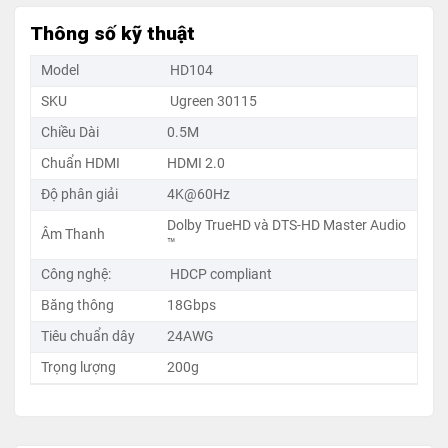
Thông số kỹ thuật
Model
HD104
SKU
Ugreen 30115
Chiều Dài
0.5M
Chuẩn HDMI
HDMI 2.0
Cáp HDMI Ugreen HD104 có đầu mạ vàng 24K giúp tăng
Độ phân giải
4K@60Hz
chất lượng kết nối, dây mềm mại linh hoạt, dễ lắp đặt ở
Dolby TrueHD và DTS-HD Master Audio
mọi vị trí, phù hợp nhiều thiết bị HDMI.
Âm Thanh
™
Công nghệ:
HDCP compliant
Ưu điểm nổi bật phiên bản 0.5M Ugreen 30115
Băng thông
18Gbps
Đạt chuẩn HDMI 2.0
– Hỗ trợ 4K@60Hz, băng
Tiêu chuẩn dây
24AWG
thông 18Gbps, tương thích các thiết bị hiện đại.
Trọng lượng
200g
Dây ngắn gọn
, giảm suy hao tín hiệu, lý tưởng cho
việc nối sát tivi với thiết bị nguồn.