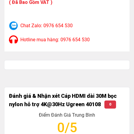
( Đã Bao Gồm VAT )
10M OD: 8,5mm 24AWG
15-20M OD: 8mm 28AWG
25M OD: 8,5mm 26AWG
Chat Zalo: 0976 654 530
30M OD: 8,5mm 24AWG
Hotline mua hàng: 0976 654 530
Độ Phân Giải Hỗ Trợ :
1M-3M: 4K @ 60Hz HDMI 2.0
5-30M: 4K @ 30Hz HDMI 1.4
Lõi dây: Đồng mạ thiếc
Đánh giá & Nhận xét Cáp HDMI dài 30M bọc
Hỗ Trợ Video, âm thanh : 32 Kênh Audio tần số
nylon hỗ trợ 4K@30Hz Ugreen 40108
0
1536Khz,trình chiếu 3D, tỷ lệ 21:9 , ARC
Điểm Đánh Giá Trung Bình
Chiều dài 15M trở lên * Định hướng với IC （IC
0/5
OD18mm)