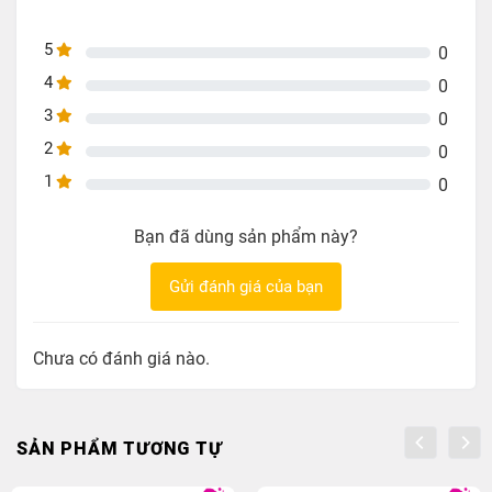
Vật Liệu: Vỏ Nhựa PE ,Bọc Nylon sợi bông lưới
Trọng Lượng: 3500g
5
0
4
0
3
0
2
0
1
0
Bạn đã dùng sản phẩm này?
Gửi đánh giá của bạn
Chưa có đánh giá nào.
SẢN PHẨM TƯƠNG TỰ