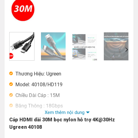
Thương Hiệu: Ugreen
Model: 40108/HD119
Chiều Dài Cáp : 15M
Băng Thông : 18Gbps
Xem thêm nội dung
Tiêu Chuẩn Dây
Cáp HDMI dài 30M bọc nylon hỗ trợ 4K@30Hz
Ugreen 40108
1-5M OD: 7mm 30AWG