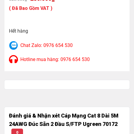
Tính năng: Kết nối mạng dây RJ45
gốc
hiện
là:
tại
( Đã Bao Gồm VAT )
320.000₫.
là:
Màu sắc: Đen
280.000₫.
Chuẩn cáp: Cat 8 S/FTP, 24AWG 8 core twisted
pairs
Hết hàng
Tốc độ truyền tải: 25Gbps
Chat Zalo: 0976 654 530
Băng thông: 2000MHz
Hotline mua hàng: 0976 654 530
Chất liệu: Lõi đồng nguyên chất, vỏ nhựa ABS
Đường kính dây OD: 8nm
Trọng lượng : 250g
Đánh giá & Nhận xét Cáp Mạng Cat 8 Dài 5M
24AWG Đúc Sẵn 2 Đầu S/FTP Ugreen 70172
0