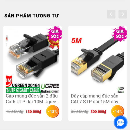
SẢN PHẨM TƯƠNG TỰ
Cáp mạng đúc sẵn 2 đầu
Dây cáp mạng đúc sẵn
Cat6 UTP dài 10M Ugreen
CAT7 STP dài 15M dây
20164
dẹt Ugreen 11266
Giá 
Giá 
Giá 
Giá 
150.000
₫
350.000
₫
-13%
-14%
130.000
₫
300.000
₫
gốc 
hiện 
gốc 
hiện 
là: 
tại 
là: 
tại 
150.000₫.
là: 
350.000₫.
là: 
130.000₫.
300.000₫.