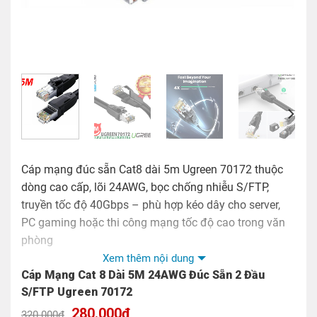
Cáp mạng đúc sẵn Cat8 dài 5m Ugreen 70172 thuộc
dòng cao cấp, lõi 24AWG, bọc chống nhiễu S/FTP,
truyền tốc độ 40Gbps – phù hợp kéo dây cho server,
PC gaming hoặc thi công mạng tốc độ cao trong văn
phòng
Xem thêm nội dung
Model:
70172/NW121
Cáp Mạng Cat 8 Dài 5M 24AWG Đúc Sẵn 2 Đầu
S/FTP Ugreen 70172
Chiều dài: 5M
Giá
Giá
280.000
₫
320.000
₫