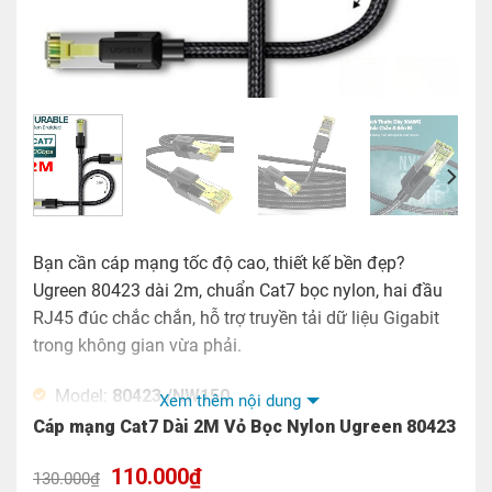
Bạn cần cáp mạng tốc độ cao, thiết kế bền đẹp?
Ugreen 80423 dài 2m, chuẩn Cat7 bọc nylon, hai đầu
RJ45 đúc chắc chắn, hỗ trợ truyền tải dữ liệu Gigabit
trong không gian vừa phải.
Model:
80423 /NW150
Xem thêm nội dung
Cáp mạng Cat7 Dài 2M Vỏ Bọc Nylon Ugreen 80423
Chiều dài: 2M
Tính năng: Kết nối mạng dây RJ45
Giá
Giá
110.000
₫
130.000
₫
gốc
hiện