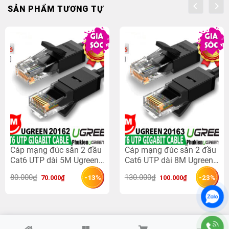
SẢN PHẨM TƯƠNG TỰ
Cáp mạng đúc sẵn 2 đầu
Cáp mạng đúc sẵn 2 đầu
Cat6 UTP dài 5M Ugreen
Cat6 UTP dài 8M Ugreen
20162
20163
Giá 
Giá 
Giá 
Giá 
80.000
₫
130.000
₫
-13%
-23%
70.000
₫
100.000
₫
gốc 
hiện 
gốc 
hiện 
là: 
tại 
là: 
tại 
80.000₫.
là: 
130.000₫.
là: 
70.000₫.
100.000₫.