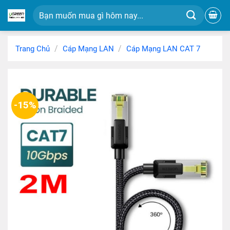
Chuyển
Tìm
đến
kiếm:
nội
dung
/
/
Trang Chủ
Cáp Mạng LAN
Cáp Mạng LAN CAT 7
-15%