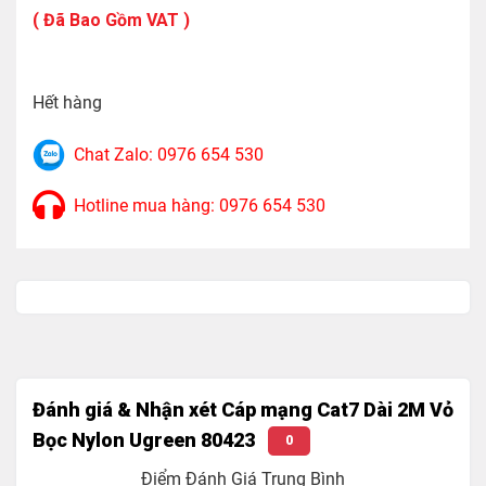
là:
tại
Màu sắc: Đen
( Đã Bao Gồm VAT )
130.000₫.
là:
110.000₫.
Chuẩn cáp: Cat 7
Chuẩn đồng: 30AWG
Hết hàng
Tốc độ truyền tải: 10Gbps
Chat Zalo: 0976 654 530
Băng thông: 600MHz
Thiết kế : Cấu trúc xoắn đôi theo từng cặp (UTP)
Hotline mua hàng: 0976 654 530
Chất liệu: Nhựa PVC bên ngoài bọc Nylon
Trọng lượng : 100g
Đánh giá & Nhận xét Cáp mạng Cat7 Dài 2M Vỏ
Bọc Nylon Ugreen 80423
0
Điểm Đánh Giá Trung Bình