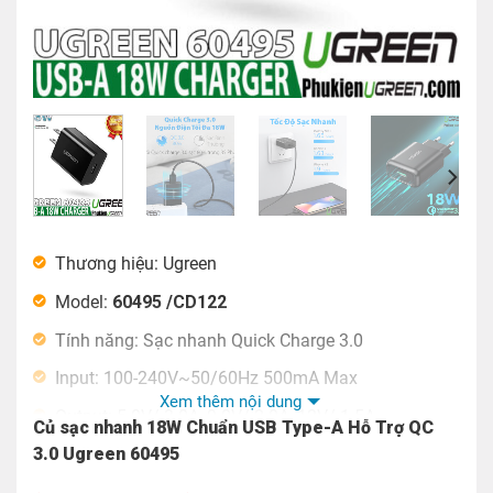
Thương hiệu: Ugreen
Model:
60495 /CD122
Tính năng: Sạc nhanh Quick Charge 3.0
Input: 100-240V~50/60Hz 500mA Max
Xem thêm nội dung
Output: 5.0V/ 3.0A, 9.0V/ 2.0A, 12V/ 1.5A
Củ sạc nhanh 18W Chuẩn USB Type-A Hỗ Trợ QC
Tổng nguồn điện Output: 18W (max)
3.0 Ugreen 60495
Hỗ trợ sạc nhanh QC 3.0