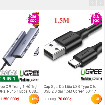
pe C 9 Trong 1 Hỗ Trợ
Cáp Sạc, Dữ Liệu USB Type-C to
0Hz, RJ45 1Gbps, USB
USB 2.0 dài 1.5M Ugreen 60117
,PD 100W Ugreen 15375
Giá 
Giá 
Giá 
Giá 
1.250.000
₫
70.000
₫
80.000
₫
-16%
-13%
gốc 
hiện 
gốc 
hiện 