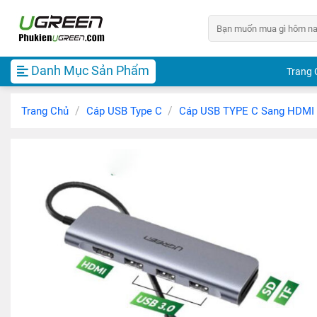
Chuyển
Tìm
đến
kiếm:
nội
dung
Danh Mục Sản Phẩm
Trang 
/
/
Trang Chủ
Cáp USB Type C
Cáp USB TYPE C Sang HDMI