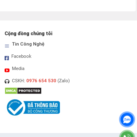
là: 
tại 
là: 
tại 
1.480.000₫.
là: 
80.000₫.
là: 
1.250.000₫.
70.000₫.
Cộng đồng chúng tôi
Tin Công Nghệ
Facebook
Media
CSKH:
0976 654 530
(Zalo)