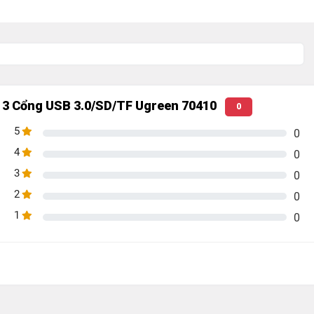
 3 Cổng USB 3.0/SD/TF Ugreen 70410
0
5
0
4
0
3
0
2
0
1
0