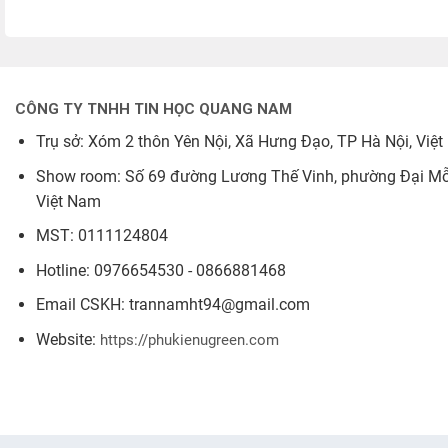
là: 
tại 
là: 
tại 
100.000₫.
là: 
150.000₫.
là: 
90.000₫.
140.
CÔNG TY TNHH TIN HỌC QUANG NAM
Trụ sở: Xóm 2 thôn Yên Nội, Xã Hưng Đạo, TP Hà Nội, Việ
Show room: Số 69 đường Lương Thế Vinh, phường Đại Mỗ,
Việt Nam
MST: 0111124804
Hotline: 0976654530 - 0866881468
Email CSKH: trannamht94@gmail.com
Website:
https://phukienugreen.com