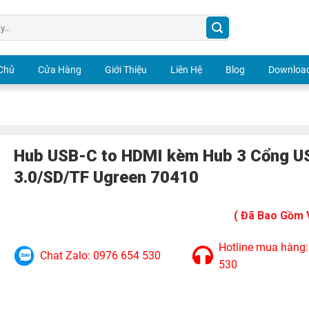
Chủ
Cửa Hàng
Giới Thiệu
Liên Hệ
Blog
Download
Hub USB-C to HDMI kèm Hub 3 Cổng U
3.0/SD/TF Ugreen 70410
( Đã Bao Gồm 
Hotline mua hàng
Chat Zalo: 0976 654 530
530