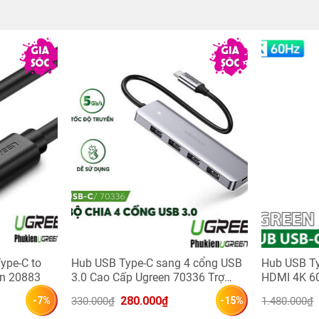
ype-C to
Hub USB Type-C sang 4 cổng USB
Hub USB Ty
en 20883
3.0 Cao Cấp Ugreen 70336 Trợ
HDMI 4K 6
Nguồn USB-C
3.0, SD/TF
Giá 
Giá 
280.000
₫
330.000
₫
1.480.000
₫
-7%
-15%
CM498
gốc 
hiện 