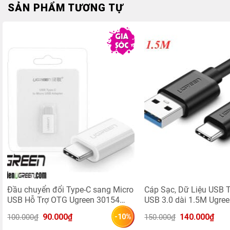
SẢN PHẨM TƯƠNG TỰ
Đầu chuyển đổi Type-C sang Micro
Cáp Sạc, Dữ Liệu USB T
USB Hỗ Trợ OTG Ugreen 30154
USB 3.0 dài 1.5M Ugre
(Trắng)
Giá 
Giá 
Giá 
Giá 
90.000
₫
140.000
₫
100.000
₫
150.000
₫
-10%
gốc 
hiện 
gốc 
hiện 