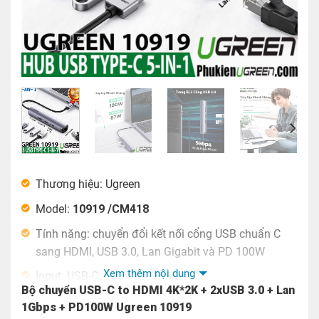
Thương hiệu: Ugreen
Model:
10919 /CM418
Tính năng: chuyển đổi kết nối cổng USB chuẩn C
sang HDMI, USB 3.0, Lan Gigabit và PD 100W
Xem thêm nội dung
Input: USB-C
Bộ chuyển USB-C to HDMI 4K*2K + 2xUSB 3.0 + Lan
Output: HDMI x1; USB 3.0 x2, RJ45, PD100W
1Gbps + PD100W Ugreen 10919