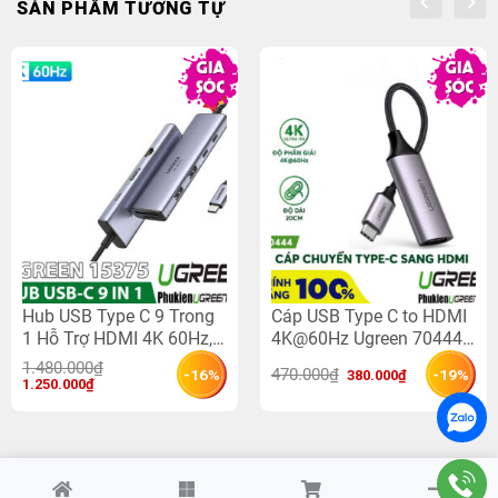
SẢN PHẨM TƯƠNG TỰ
Hub USB Type C 9 Trong
Cáp USB Type C to HDMI
1 Hỗ Trợ HDMI 4K 60Hz,
4K@60Hz Ugreen 70444
RJ45 1Gbps, USB 3.0,
(Vỏ Nhôm)
1.480.000
₫
Giá 
Giá 
470.000
₫
-16%
-19%
380.000
₫
SD/TF,PD 100W Ugreen
Giá 
Giá 
1.250.000
₫
gốc 
hiện 
gốc 
hiện 
là: 
tại 
15375 CM498
là: 
tại 
470.000₫.
là: 
1.480.000₫.
là: 
380.000₫.
1.250.000₫.
Copyright 2026 ©
Ugreen Việt Nam - Phukienugreen.com