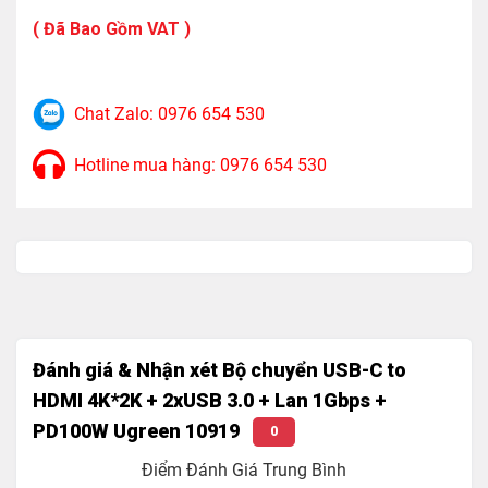
Hỗ trợ cổng USB type C sạc PD 100W
( Đã Bao Gồm VAT )
Độ phân giải màn hình cổng HDMI: 4K@30Hz/
2K@60Hz/ 1080P@120Hz
Tốc độ truyền dữ liệu cổng USB 3.0: 5Gbps
Chat Zalo: 0976 654 530
Tốc độ mạng: 1Gbps
Hotline mua hàng: 0976 654 530
Màu sắc: Xám
Hỗ trợ: Mac OS/ Windows/ Linux
Kích thước: L122xW26.3xH17.6mm – Cáp Dài
15cm
Trọng lượng : 200g
Đánh giá & Nhận xét Bộ chuyển USB-C to
HDMI 4K*2K + 2xUSB 3.0 + Lan 1Gbps +
PD100W Ugreen 10919
0
Điểm Đánh Giá Trung Bình