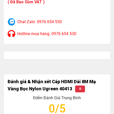
( Đã Bao Gồm VAT )
Băng thông : 18Gbps.
Chuẩn cáp HDMI : 2.0
Chat Zalo: 0976 654 530
Chất liệu: Lõi đồng 100%, chân cắm mạ vàng 24K.
Hỗ trợ độ phân giải : 3D, 4K*2K, 4096x2160p/30Hz.
Hotline mua hàng: 0976 654 530
Trọng Lượng :850g
Đánh giá & Nhận xét Cáp HDMI Dài 8M Mạ
Vàng Bọc Nylon Ugreen 40413
0
Điểm Đánh Giá Trung Bình
0/5