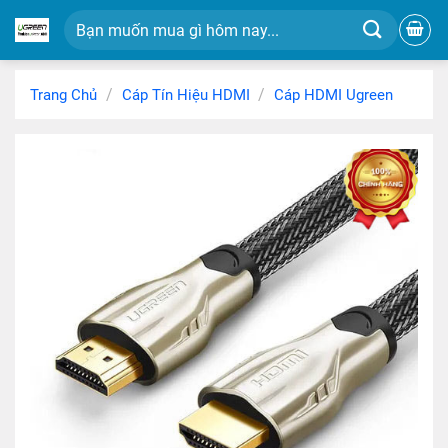
Chuyển
Tìm
đến
kiếm:
nội
dung
/
/
Trang Chủ
Cáp Tín Hiệu HDMI
Cáp HDMI Ugreen