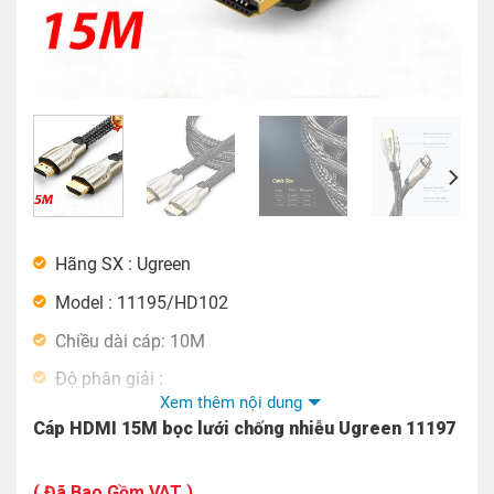
Hãng SX : Ugreen
Model : 11195/HD102
Chiều dài cáp: 10M
Độ phân giải :
Xem thêm nội dung
Cáp HDMI 15M bọc lưới chống nhiễu Ugreen 11197
0.5M -3M Hỗ Trợ 4K@60Hz
5M-8M Hỗ Trợ 4K@30Hz
( Đã Bao Gồm VAT )